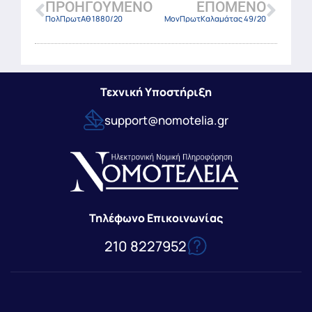
ΠΡΟΗΓΟΎΜΕΝΟ
ΕΠΌΜΕΝΟ
ΠολΠρωτΑθ 1880/20
ΜονΠρωτΚαλαμάτας 49/20
Τεχνική Υποστήριξη
support@nomotelia.gr
Τηλέφωνο Επικοινωνίας
210 8227952