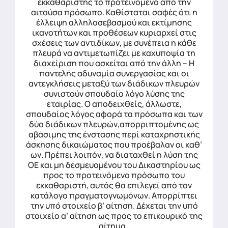
εκκαθαριστής το προτεινόμενο από την
αιτούσα πρόσωπο. Καθίσταται σαφές ότι η
έλλειψη αλληλοσεβασμού και εκτίμησης
ικανοτήτων και προθέσεων κυριαρχεί στις
σχέσεις των αντιδίκων, με συνέπεια η κάθε
πλευρά να αντιμετωπίζει με καχυποψία τη
διαχείριση που ασκείται από την άλλη – Η
παντελής αδυναμία συνεργασίας και οι
αντεγκλήσεις μεταξύ των διάδικων πλευρών
συνιστούν σπουδαίο λόγο λύσης της
εταιρίας. Ο αποδειχθείς, άλλωστε,
σπουδαίος λόγος αφορά τα πρόσωπα και των
δύο διάδικων πλευρών,απορριπτομένης ως
αβάσιμης της ένστασης περί καταχρηστικής
άσκησης δικαιώματος που προέβαλαν οι καθ’
ων. Πρέπει λοιπόν, να διαταχθεί η λύση της
ΟΕ και μη δεσμευομένου του Δικαστηρίου ως
προς το προτεινόμενο πρόσωπο του
εκκαθαριστή, αυτός θα επιλεγεί από τον
κατάλογο πραγματογνωμόνων. Απορρίπτει
την υπό στοιχείο β’ αίτηση. Δέχεται την υπό
στοιχείο α’ αίτηση ως προς το επικουρικό της
αίτημα..