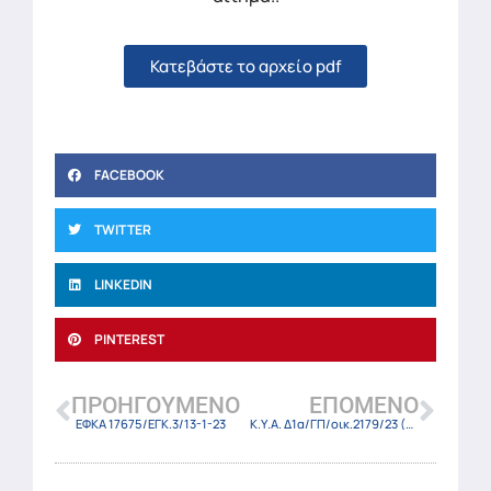
Κατεβάστε το αρχείο pdf
FACEBOOK
TWITTER
LINKEDIN
PINTEREST
ΠΡΟΗΓΟΎΜΕΝΟ
ΕΠΌΜΕΝΟ
ΕΦΚΑ 17675/ΕΓΚ.3/13-1-23
Κ.Υ.Α. Δ1α/ΓΠ/οικ.2179/23 (ΦΕΚ-76 Β/14-1-23)