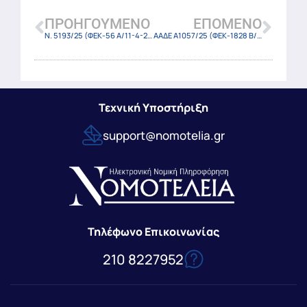
ΠΡΟΗΓΟΎΜΕΝΟ
ΕΠΌΜΕΝΟ
Ν. 5193/25 (ΦΕΚ-56 Α/11-4-25)
ΑΑΔΕ Α1057/25 (ΦΕΚ-1828 Β/14-4-25)
Τεχνική Υποστήριξη
support@nomotelia.gr
Τηλέφωνο Επικοινωνίας
210 8227952