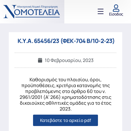
Είσοδος
Κ.Υ.Α. 65456/23 (ΦΕΚ-704 Β/10-2-23)
10 Φεβρουαρίου, 2023
Καθορισμός του πλαισίου, όροι,
προϋποθέσεις, κριτήρια κατανομής της
προβλεπόμενης στο άρθρο 60 του ν.
2961/2001 (Α’ 266) χρηματοδότησης στις
δικαιούχες αθλητικές ομάδες για το έτος
2023.
Κατεβάστε το αρχείο pdf