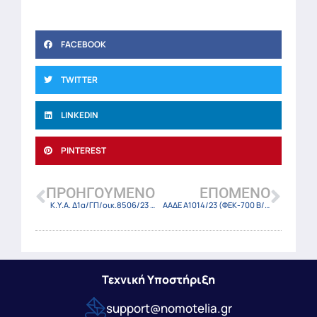
FACEBOOK
TWITTER
LINKEDIN
PINTEREST
ΠΡΟΗΓΟΎΜΕΝΟ
ΕΠΌΜΕΝΟ
Κ.Υ.Α. Δ1α/ΓΠ/οικ.8506/23 (ΦΕΚ-703 Β/10-2-23)
ΑΑΔΕ Α1014/23 (ΦΕΚ-700 Β/10-2-23)
Τεχνική Υποστήριξη
support@nomotelia.gr