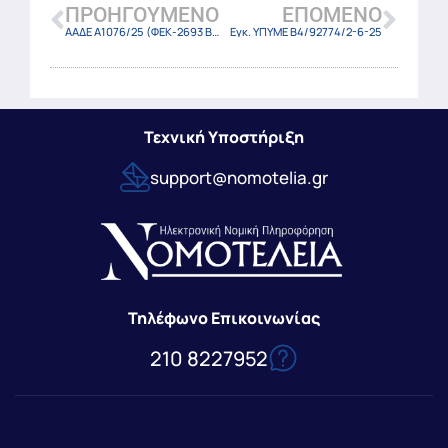
ΠΡΟΗΓΟΎΜΕΝΟ
ΕΠΌΜΕΝΟ
ΑΑΔΕ A1076/25 (ΦΕΚ-2693 Β/30-5-25)
Εγκ. ΥΠΥΜΕ Β4/92774/2-6-25
Τεχνική Υποστήριξη
support@nomotelia.gr
Τηλέφωνο Επικοινωνίας
210 8227952