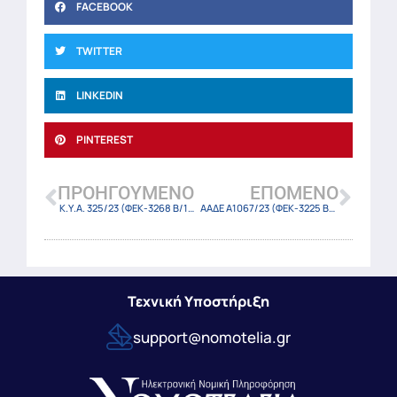
FACEBOOK
TWITTER
LINKEDIN
PINTEREST
ΠΡΟΗΓΟΎΜΕΝΟ
ΕΠΌΜΕΝΟ
Κ.Υ.Α. 325/23 (ΦΕΚ-3268 Β/17-5-23)
ΑΑΔΕ Α1067/23 (ΦΕΚ-3225 Β/17-5-23)
Τεχνική Υποστήριξη
support@nomotelia.gr