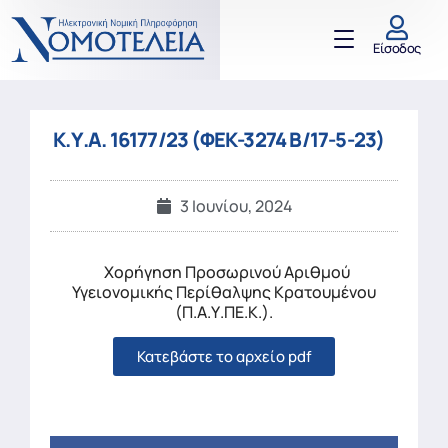
Είσοδος
Κ.Υ.Α. 16177/23 (ΦΕΚ-3274 Β/17-5-23)
3 Ιουνίου, 2024
Χορήγηση Προσωρινού Αριθμού
Υγειονομικής Περίθαλψης Κρατουμένου
(Π.Α.Υ.ΠΕ.Κ.).
Κατεβάστε το αρχείο pdf