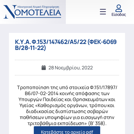
Είσοδος
Κ.Υ.Α. Φ.153/147462/Α5/22 (ΦΕΚ-6069
Β/28-11-22)
28 Νοεμβρίου, 2022
Τροποποίηση της υπό στοιχεία Φ.151/17897/
Β6/07-02-2014 κοινής απόφασης των
Υπουργών Παιδείας και Θρησκευμάτων και
Υγείας «Καθορισμός οργάνων, τρόπου και
διαδικασίας διαπίστωσης σοβαρών
παθήσεων υποψηφίων για εισαγωγή στην
τριτοβάθμια εκπαίδευση» (Β’ 358).
Κατεβάστε το αρχείο pdf