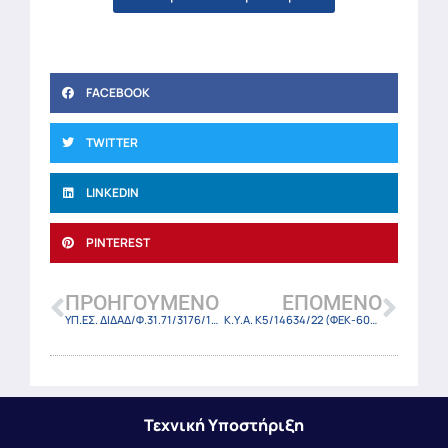
FACEBOOK
TWITTER
LINKEDIN
PINTEREST
ΠΡΟΗΓΟΎΜΕΝΟ
ΕΠΌΜΕΝΟ
ΥΠ.ΕΣ. ΔΙΔΑΔ/Φ.31.71/3176/17730/28-11-22
Κ.Υ.Α. Κ5/14634/22 (ΦΕΚ-6062 Β/28-11-22)
Τεχνική Υποστήριξη