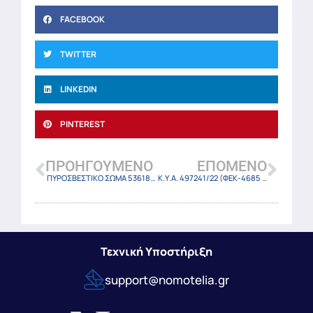
FACEBOOK
TWITTER
LINKEDIN
PINTEREST
ΠΡΟΗΓΟΎΜΕΝΟ
ΕΠΌΜΕΝΟ
ΠΥΡΟΣΒΕΣΤΙΚΟ ΣΩΜΑ 53618/οικ.Φ.109.1/22 (ΦΕΚ-4686 Β/5-9-22)
Κ.Υ.Α. 497241/22 (ΦΕΚ-4685 Β/5-9-22)
Τεχνική Υποστήριξη
support@nomotelia.gr