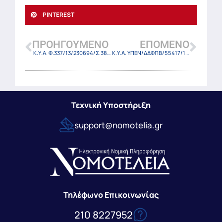
PINTEREST
ΠΡΟΗΓΟΎΜΕΝΟ
ΕΠΌΜΕΝΟ
Κ.Υ.Α. Φ.337/13/230694/Σ.3854/23 (ΦΕΚ-3383 Β/19-5-23)
Κ.Υ.Α. ΥΠΕΝ/ΔΔΦΠΒ/55417/1958/23 (ΦΕΚ 3376 Β/19-5-2023)
Τεχνική Υποστήριξη
support@nomotelia.gr
Τηλέφωνο Επικοινωνίας
210 8227952