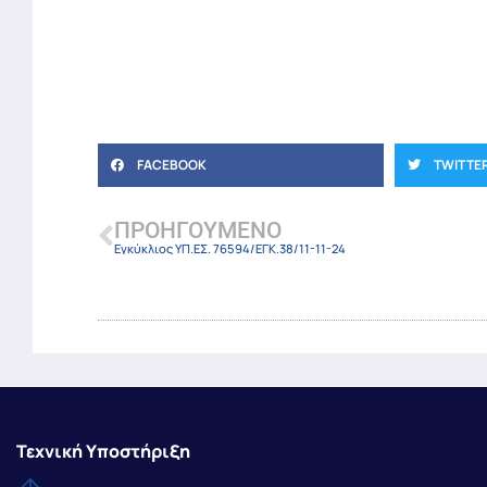
FACEBOOK
TWITTE
ΠΡΟΗΓΟΎΜΕΝΟ
Εγκύκλιος ΥΠ.ΕΣ. 76594/ΕΓΚ.38/11-11-24
Τεχνική Υποστήριξη