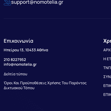
support@nomotelia.gr
Επικοινωνία
Χρ
Ηπείρου 13, 10433 Αθήνα
ΑΡΧ
Η Ε
210 8227952
info@nomotelia.gr
ΤΝΠ
Δελτία τύπου
ΣΥΝ
Όροι Και Προϋποθέσεις Χρήσης Του Παρόντος
ΕΠΙ
Δικτυακού Τόπου
ΕΠΙ