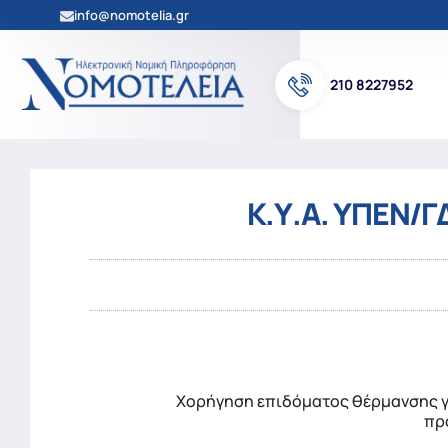
info@nomotelia.gr
210 8227952
Κ.Υ.Α. ΥΠΕΝ/Γ
Χορήγηση επιδόματος θέρμανσης γι
πρ