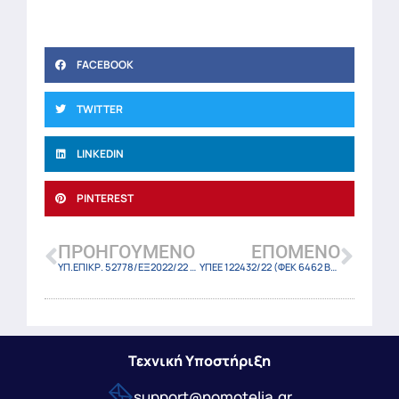
FACEBOOK
TWITTER
LINKEDIN
PINTEREST
ΠΡΟΗΓΟΎΜΕΝΟ
ΕΠΌΜΕΝΟ
ΥΠ.ΕΠΙΚΡ. 52778/ΕΞ2022/22 (ΦΕΚ-6491 Β/17-12-22)
ΥΠΕΕ 122432/22 (ΦΕΚ 6462 Β/17-12-2022)
Τεχνική Υποστήριξη
support@nomotelia.gr