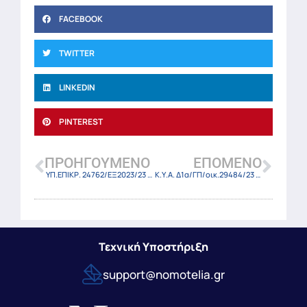
FACEBOOK
TWITTER
LINKEDIN
PINTEREST
ΠΡΟΗΓΟΎΜΕΝΟ
ΕΠΌΜΕΝΟ
ΥΠ.ΕΠΙΚΡ. 24762/ΕΞ2023/23 (ΦΕΚ-3481 Β/24-5-23)
Κ.Υ.Α. Δ1α/ΓΠ/οικ.29484/23 (ΦΕΚ-3473 Β/24-5-23)
Τεχνική Υποστήριξη
support@nomotelia.gr