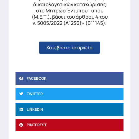
δικαιολογητικών καταχώρισης
στο Μητρώο Έντυπου Τύπου
(Μ.Ε.Τ.), βάσει του άρθρου 4 του
ν. 5005/2022 (Α’ 236)» (Β’ 1145).
Κατεβάστε το αρχείο
FACEBOOK
TWITTER
LINKEDIN
PINTEREST