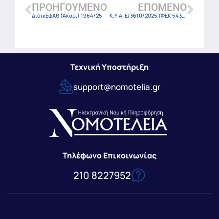
ΠΡΟΗΓΟΎΜΕΝΟ
ΕΠΌΜΕΝΟ
ΔιοικΕφΑθ (Ακυρ.) 1964/25
Κ.Υ.Α. E/3610/2025 (ΦΕΚ 5430 Β/10-10-2025)
Τεχνική Υποστήριξη
support@nomotelia.gr
Τηλέφωνο Επικοινωνίας
210 8227952