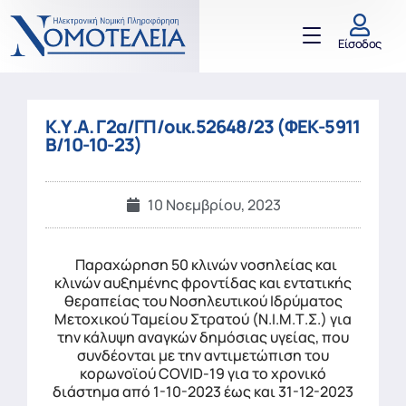
Είσοδος
Κ.Υ.Α. Γ2α/ΓΠ/οικ.52648/23 (ΦΕΚ-5911
Β/10-10-23)
10 Νοεμβρίου, 2023
Παραχώρηση 50 κλινών νοσηλείας και
κλινών αυξημένης φροντίδας και εντατικής
θεραπείας του Νοσηλευτικού Ιδρύματος
Μετοχικού Ταμείου Στρατού (Ν.Ι.Μ.Τ.Σ.) για
την κάλυψη αναγκών δημόσιας υγείας, που
συνδέονται με την αντιμετώπιση του
κορωνοϊού COVID-19 για το χρονικό
διάστημα από 1-10-2023 έως και 31-12-2023