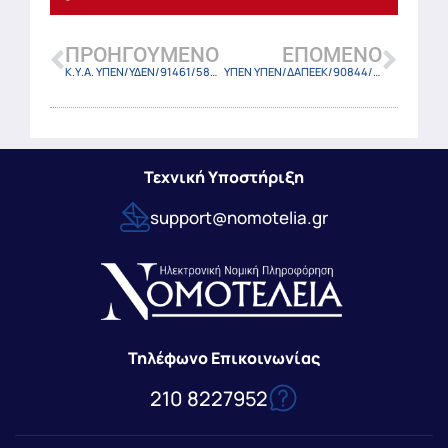
ΠΡΟΗΓΟΎΜΕΝΟ
ΕΠΌΜΕΝΟ
Κ.Υ.Α. ΥΠΕΝ/ΥΔΕΝ/91461/580/24 (ΦΕΚ-4931 Β/28-8-24)
ΥΠΕΝ ΥΠΕΝ/ΔΑΠΕΕΚ/90844/2643/24 (ΦΕΚ 4937 Β/28-8-2024)
Τεχνική Υποστήριξη
support@nomotelia.gr
Τηλέφωνο Επικοινωνίας
210 8227952