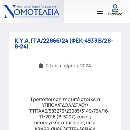
Είσοδος
Κ.Υ.Α. ΓΓΑ/22866/24 (ΦΕΚ-4933 Β/28-
8-24)
2 Σεπτεμβρίου, 2024
Τροποποίηση της υπό στοιχεία
ΥΠΠΟΑ/ΓΔΟΑ/ΔΤΑΕΥ/
ΤΤΠΑΑΕ/583276/23085/3149/734/16-
11-2018 (Β’ 5207) κοινής
υπουργικής απόφασης περί
καθορισμού λεπτομερειών