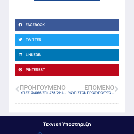
FACEBOOK
TWITTER
LINKEDIN
PINTEREST
ΠΡΟΗΓΟΎΜΕΝΟ
ΕΠΌΜΕΝΟ
ΥΠ.ΕΣ. 34066/ΕΓΚ.478/21-4-23
ΥΦΥΠ.ΣΤΟΝ ΠΡΩΘΥΠΟΥΡΓΟ Ε/295/23 (ΦΕΚ 2681 Β/21-4-2023)
Τεχνική Υποστήριξη