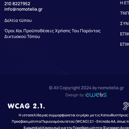
Η Ε
210 8227952
info@nomotelia.gr
ΤΝΠ
Δελτία τύπου
ΣΥΝ
Όροι Και Προϋποθέσεις Χρήσης Του Παρόντος
ΕΠΙ
Δικτυακού Τόπου
ΕΠΙ
© All Copyright 2024 by nomotelia.gr
Η ιστοσελίδα μας συμμορφώνεται εν μέρει με τις Κατευθυντήριες 
Προσβασιμότητα Περιεχομένου Ιστού (WCAG) 2.1 – Επίπεδο AA, όπως π
Ευρωπαϊκό Κανονισμό για την Προσβασιμότητα (European Accessi