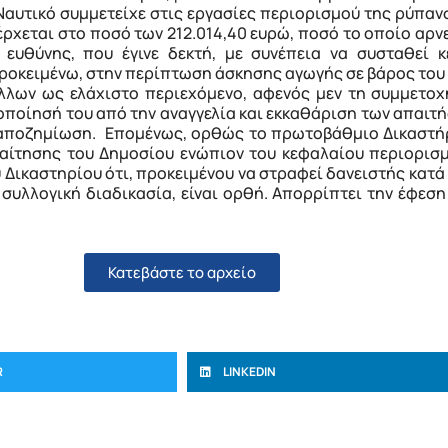
 Ναυτικό συμμετείχε στις εργασίες περιορισμού της ρύπαν
έρχεται στο ποσό των 212.014,40 ευρώ, ποσό το οποίο αρνε
ευθύνης, που έγινε δεκτή, με συνέπεια να συσταθεί 
προκειμένω, στην περίπτωση άσκησης αγωγής σε βάρος το
λλων ως ελάχιστο περιεχόμενο, αφενός μεν τη συμμετοχ
οποίησή του από την αναγγελία και εκκαθάριση των απαιτή
 αποζημίωση. Επομένως, ορθώς το πρωτοβάθμιο Δικαστήρ
αίτησης του Δημοσίου ενώπιον του κεφαλαίου περιορισμ
ικαστηρίου ότι, προκειμένου να στραφεί δανειστής κατά
υλλογική διαδικασία, είναι ορθή. Απορρίπτει την έφεση
Κατεβάστε το αρχείο
R
LINKEDIN