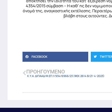
αποκτήσει την ιδιότητα του κατ’ εξαίρεση ν
4354/2015 σύμβαση – Η καθ’ ης δεν νομιμοπο
όνομά της, αναγκαστικής εκτέλεσης. Περαιτέρ
βλάβη στους αιτούντες. Δ
FACEBOOK
TWITTE
ΠΡΟΗΓΟΎΜΕΝΟ
Κ.Υ.Α. ΔΙΠΑΑΔ/Φ.ΕΠ.1/934/6966/23 (ΦΕΚ 2614 Β/21-4-2023)