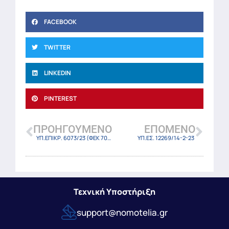
FACEBOOK
TWITTER
LINKEDIN
PINTEREST
ΠΡΟΗΓΟΎΜΕΝΟ
ΕΠΌΜΕΝΟ
ΥΠ.ΕΠΙΚΡ. 6073/23 (ΦΕΚ 709 Β/13-2-2023)
ΥΠ.ΕΣ. 12269/14-2-23
Τεχνική Υποστήριξη
support@nomotelia.gr