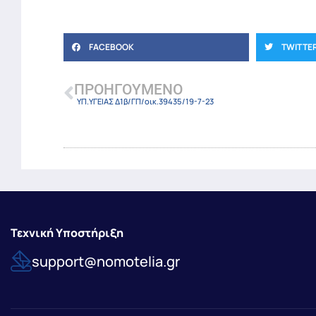
FACEBOOK
TWITTE
ΠΡΟΗΓΟΎΜΕΝΟ
ΥΠ.ΥΓΕΙΑΣ Δ1β/ΓΠ/οικ.39435/19-7-23
Τεχνική Υποστήριξη
support@nomotelia.gr