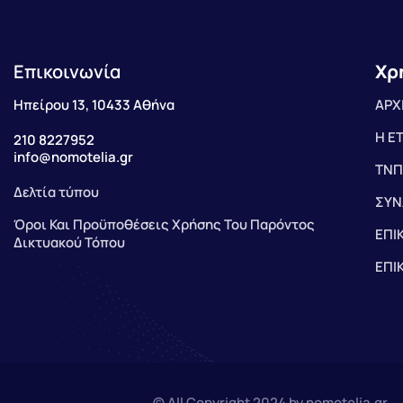
Επικοινωνία
Χρ
Ηπείρου 13, 10433 Αθήνα
ΑΡΧ
Η Ε
210 8227952
info@nomotelia.gr
ΤΝΠ
Δελτία τύπου
ΣΥΝ
Όροι Και Προϋποθέσεις Χρήσης Του Παρόντος
ΕΠΙ
Δικτυακού Τόπου
ΕΠΙ
© All Copyright 2024 by nomotelia.gr