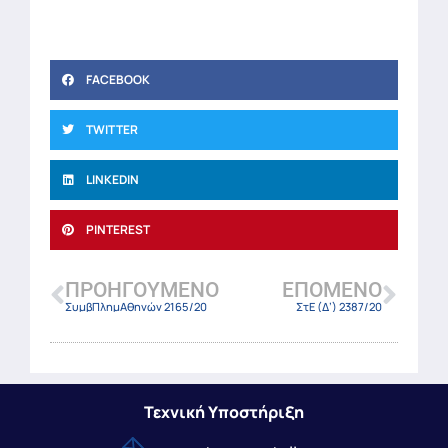
FACEBOOK
TWITTER
LINKEDIN
PINTEREST
ΠΡΟΗΓΟΎΜΕΝΟ
ΕΠΌΜΕΝΟ
ΣυμβΠλημΑθηνών 2165/20
ΣτΕ (Δ’) 2387/20
Τεχνική Υποστήριξη