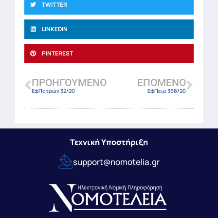
TWITTER
LINKEDIN
PINTEREST
ΠΡΟΗΓΟΎΜΕΝΟ
ΕΠΌΜΕΝΟ
ΕφΠατρών 32/20
ΕφΠειρ 368/20
Τεχνική Υποστήριξη
support@nomotelia.gr