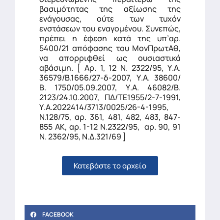
βασιμότητας της αξίωσης της
ενάγουσας, ούτε των τυχόν
ενστάσεων του εναγομένου. Συνεπώς,
πρέπει η έφεση κατά της υπ’αρ.
5400/21 απόφασης του ΜονΠρωτΑθ,
να απορριφθεί ως ουσιαστικά
αβάσιμη. [ Αρ. 1, 12 N. 2322/95, Υ.Α.
36579/Β.1666/27-δ-2007, Υ.Α. 38600/
Β. 1750/05.09.2007, Υ.Α. 46082/Β.
2123/24.10.2007, ΠΔ/ΤΕ1955/2-7-1991,
Υ.Α.2022414/3713/0025/26-4-1995,
Ν.128/75, αρ. 361, 481, 482, 483, 847-
855 AK, αρ. 1-12 Ν.2322/95, αρ. 90, 91
Ν. 2362/95, Ν.Δ.321/69 ]
Κατεβάστε το αρχείο
FACEBOOK