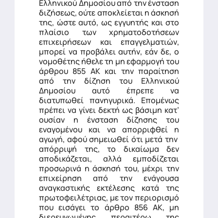
Ελληνικού Δημοσίου από την ένσταση
διζήσεως, ούτε αποκλείεται η άσκησή
της, ώστε αυτό, ως εγγυητής και στο
πλαίσιο των χρηματοδοτήσεων
επιχειρήσεων και επαγγελματιών,
μπορεί να προβάλει αυτήν, εάν δε, ο
νομοθέτης ήθελε τη μη εφαρμογή του
άρθρου 855 ΑΚ και την παραίτηση
από την δίζηση του Ελληνικού
Δημοσίου αυτό έπρεπε να
διατυπωθεί πανηγυρικά. Επομένως
πρέπει να γίνει δεκτή ως βάσιμη κατ’
ουσίαν η ένσταση δίζησης του
εναγομένου και να απορριφθεί η
αγωγή, αφού σημειωθεί ότι μετά την
απόρριψή της, το δικαίωμα δεν
αποδικάζεται, αλλά εμποδίζεται
προσωρινά η άσκησή του, μέχρι την
επιχείρηση από την ενάγουσα
αναγκαστικής εκτέλεσης κατά της
πρωτοφειλέτριας, με τον περιορισμό
που εισάγει το άρθρο 856 ΑΚ, μη
διερευνωμένης περαιτέρω της