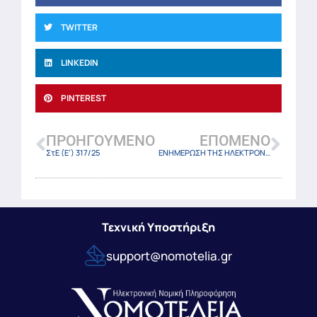
TWITTER
LINKEDIN
PINTEREST
ΠΡΟΗΓΟΎΜΕΝΟ
ΕΠΌΜΕΝΟ
ΣτΕ (Ε’) 317/25
ΕΝΗΜΕΡΩΣΗ ΤΗΣ ΗΛΕΚΤΡΟΝΙΚΗΣ ΒΙΒΛΙΟΘΗΚΗΣ ΔΗΜΩΝ ΣΤΟ ΒΙΒΛΙΟ (του κ. Θεοδώρου) : –> ΔΙΟΙΚΗΣΗ ΚΑΙ ΛΕΙΤΟΥΡΓΙΑ ΤΩΝ ΟΤΑ Α’ ΒΑΘΜΟΥ ΚΑΙ ΤΩΝ ΝΟΜΙΚΩΝ ΤΟΥΣ ΠΡΟΣΩΠΩΝ και –> ΔΙΟΙΚΗΣΗ ΚΑΙ ΛΕΙΤΟΥΡΓΙΑ ΤΩΝ ΟΤΑ Α ΒΑΘΜΟΥ ΚΑΙ ΤΩΝ ΝΟΜΙΚΩΝ ΤΟΥΣ ΠΡΟΣΩΠΩΝ – ΥΠΟΔΕΙΓΜΑΤΑ
Τεχνική Υποστήριξη
support@nomotelia.gr