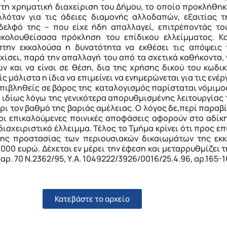
 στη χρηματική διαχείριση του Δήμου, το οποίο προκλήθη
λόταν για τις άδειες διαμονής αλλοδαπών, εξαιτίας
δελφό της – που είχε ήδη απαλλαγεί, επιτρέποντάς το
κολουθείσασα πρόκληση του επίδικου ελλείμματος. Κ
ην εκκαλούσα η δυνατότητα να εκθέσει τις απόψεις τ
χίσει, παρά την απαλλαγή του από τα σχετικά καθήκοντα,
ων και να είναι σε θέση, δια της χρήσης δικού του κωδ
ς μάλιστα η ίδια να επιμείνει να ενημερώνεται για τις ενέρ
 επιβληθείς σε βάρος της καταλογισμός παρίσταται νόμιμο
ι ιδίως λόγω της γενικότερα απορυθμισμένης λειτουργίας 
έχρι τον βαθμό της βαριάς αμέλειας. Ο λόγος δε,περί παρ
 οι επικαλούμενες ποινικές αποφάσεις αφορούν στο αδίκ
ιαχειριστικό έλλειμμα. Τέλος το Τμήμα κρίνει ότι προς ε
της προστασίας των περιουσιακών δικαιωμάτων της εκκ
000 ευρώ. Δέχεται εν μέρει την έφεση και μεταρρυθμίζει τ
1, αρ. 70 Ν.2362/95, Υ.Α. 1049222/3926/0016/25.4.96, αρ.165-1
Κατεβάστε το αρχείο