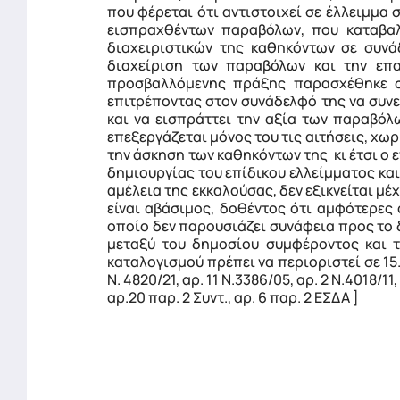
που φέρεται ότι αντιστοιχεί σε έλλειμμα
εισπραχθέντων παραβόλων, που καταβαλ
διαχειριστικών της καθηκόντων σε συνά
διαχείριση των παραβόλων και την επα
προσβαλλόμενης πράξης παρασχέθηκε στ
επιτρέποντας στον συνάδελφό της να συνε
και να εισπράττει την αξία των παραβόλ
επεξεργάζεται μόνος του τις αιτήσεις, χωρί
την άσκηση των καθηκόντων της κι έτσι ο
δημιουργίας του επίδικου ελλείμματος κα
αμέλεια της εκκαλούσας, δεν εξικνείται μ
είναι αβάσιμος, δοθέντος ότι αμφότερες
οποίο δεν παρουσιάζει συνάφεια προς το δ
μεταξύ του δημοσίου συμφέροντος και 
καταλογισμού πρέπει να περιοριστεί σε 15.
Ν. 4820/21, αρ. 11 Ν.3386/05, αρ. 2 Ν.4018/1
αρ.20 παρ. 2 Συντ., αρ. 6 παρ. 2 ΕΣΔΑ ]