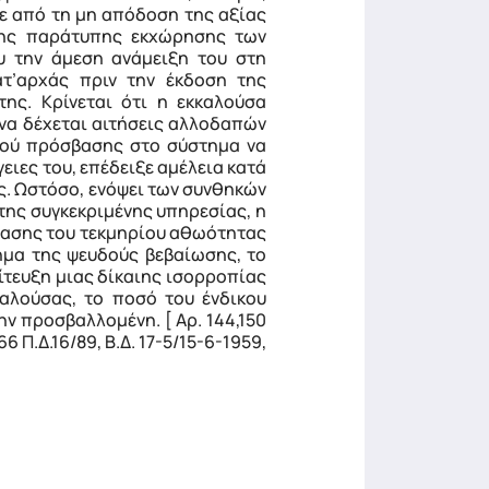
κε από τη μη απόδοση της αξίας
 της παράτυπης εκχώρησης των
υ την άμεση ανάμειξη του στη
ατ’αρχάς πριν την έκδοση της
ης. Κρίνεται ότι η εκκαλούσα
 να δέχεται αιτήσεις αλλοδαπών
ικού πρόσβασης στο σύστημα να
γειες του, επέδειξε αμέλεια κατά
ς. Ωστόσο, ενόψει των συνθηκών
της συγκεκριμένης υπηρεσίας, η
αβίασης του τεκμηρίου αθωότητας
ημα της ψευδούς βεβαίωσης, το
πίτευξη μιας δίκαιης ισορροπίας
αλούσας, το ποσό του ένδικου
ην προσβαλλομένη. [ Αρ. 144,150
66 Π.Δ.16/89, Β.Δ. 17-5/15-6-1959,