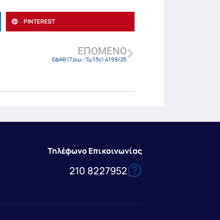
PINTEREST
ΕΠΌΜΕΝΟ
ΕφΑθ (Τριμ.-Τμ.13ο) 4199/25
Τηλέφωνο Επικοινωνίας
210 8227952