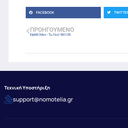
FACEBOOK
TWITTE
ΠΡΟΗΓΟΎΜΕΝΟ
ΕφΑθ (Μον.-Τμ.14ο) 961/25
Τεχνική Υποστήριξη
support@nomotelia.gr