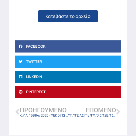
Κατεβάστε το αρχείο
FACEBOOK
TWITTER
LINKEDIN
PINTEREST
ΠΡΟΗΓΟΎΜΕΝΟ
ΕΠΌΜΕΝΟ
Κ.Υ.Α. 16884/2025 (ΦΕΚ 5712 Β/27-10-2025)
ΥΠ.ΥΓΕΙΑΣ Γ1γ/ΓΦ/3.3/12Β/13/18Α/Ζ/ΓΠ/38704/29-10-2025