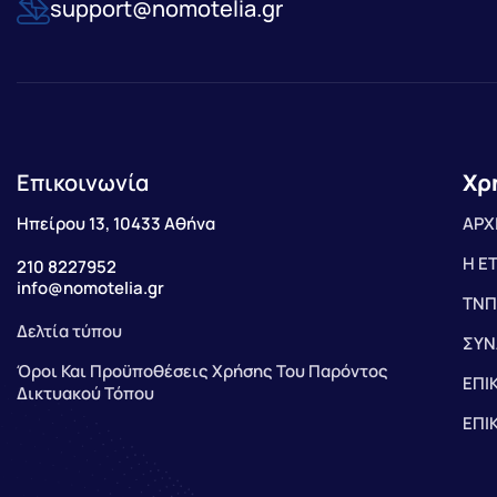
support@nomotelia.gr
Επικοινωνία
Χρ
Ηπείρου 13, 10433 Αθήνα
ΑΡΧ
Η Ε
210 8227952
info@nomotelia.gr
ΤΝΠ
Δελτία τύπου
ΣΥΝ
Όροι Και Προϋποθέσεις Χρήσης Του Παρόντος
ΕΠΙ
Δικτυακού Τόπου
ΕΠΙ