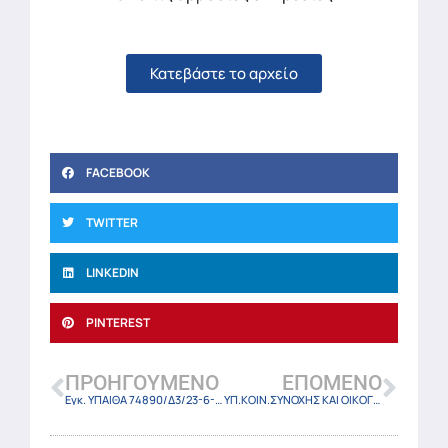
Κατεβάστε το αρχείο
FACEBOOK
TWITTER
LINKEDIN
PINTEREST
ΠΡΟΗΓΟΎΜΕΝΟ
ΕΠΌΜΕΝΟ
Εγκ. ΥΠΑΙΘΑ 74890/Δ3/23-6-25
ΥΠ.ΚΟΙΝ.ΣΥΝΟΧΗΣ ΚΑΙ ΟΙΚΟΓΕΝΕΙΑΣ 9111/25 (ΦΕΚ-3149 Β/23-6-25)