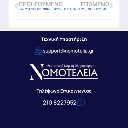
ΠΡΟΗΓΟΎΜΕΝΟ
ΕΠΌΜΕΝΟ
Εγκ. ΥΠΕΘΟΟ 85708/ΕΞ2025/19-5-25
Κ.Υ.Α. 8794/25 (ΦΕΚ-3230 Β/25-6-25)
Τεχνική Υποστήριξη
support@nomotelia.gr
Τηλέφωνο Επικοινωνίας
210 8227952