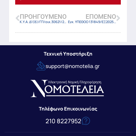
ΠΡΟΗΓΟΎΜΕΝΟ
ΕΠΌΜΕΝΟ
Κ.Υ.Α. Δ1(δ)/ΓΠ/οικ.30621/25 (ΦΕΚ 3869 Β/21-07-2025)
Εγκ. ΥΠΕΘΟΟ 131849/ΕΞ2025/23-7-2025
Τεχνική Υποστήριξη
support@nomotelia.gr
Τηλέφωνο Επικοινωνίας
210 8227952