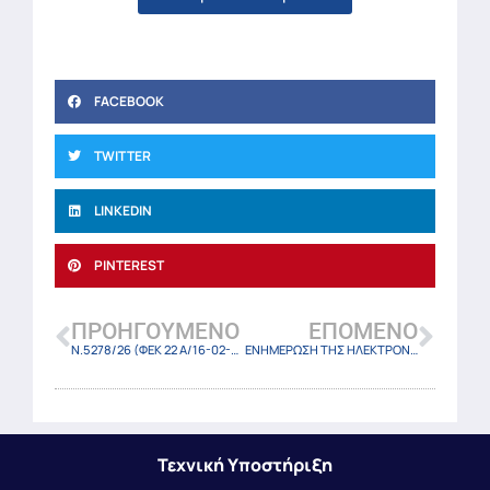
FACEBOOK
TWITTER
LINKEDIN
PINTEREST
ΠΡΟΗΓΟΎΜΕΝΟ
ΕΠΌΜΕΝΟ
Ν.5278/26 (ΦΕΚ 22 Α/16-02-2026)
ΕΝΗΜΕΡΩΣΗ ΤΗΣ ΗΛΕΚΤΡΟΝΙΚΗΣ ΒΙΒΛΙΟΘΗΚΗΣ ΔΗΜΩΝ ΣΤΟ ΒΙΒΛΙΟ (του κ. Θεοδώρου) : –> ΟΙ ΑΡΜΟΔΙΟΤΗΤΕΣ ΤΩΝ ΟΤΑ Α ΒΑΘΜΟΥ ΓΙΑ ΤΗΝ ΙΔΡΥΣΗ ΚΑΙ ΛΕΙΤΟΥΡΓΙΑ ΚΑΤΑΣΤΗΜΑΤΩΝ ΚΑΙ ΕΠΙΧΕΙΡΗΣΕΩΝ
Τεχνική Υποστήριξη