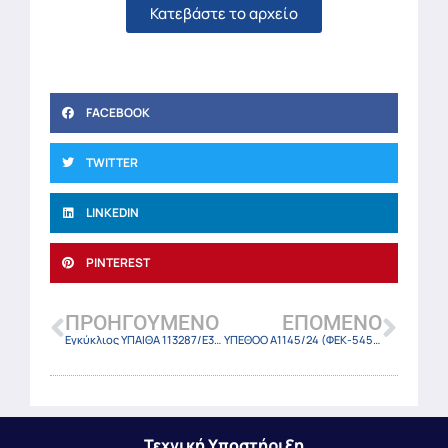
Κατεβάστε το αρχείο
FACEBOOK
TWITTER
LINKEDIN
PINTEREST
ΠΡΟΗΓΟΎΜΕΝΟ
ΕΠΌΜΕΝΟ
Εγκύκλιος ΥΠΑΙΘΑ 113287/Ε3/1-10-24
ΥΠΕΘΟΟ Α1145/24 (ΦΕΚ-5455 Β/30-9-24)
Τεχνική Υποστήριξη