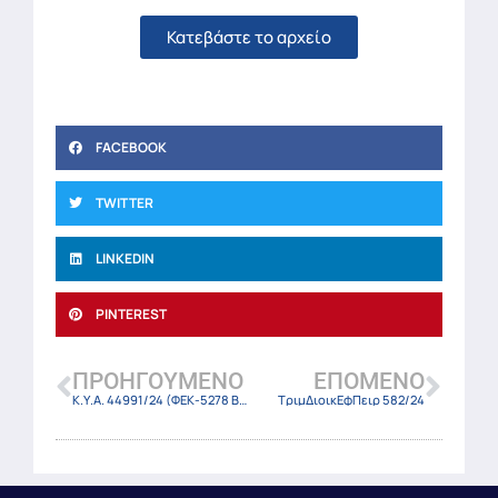
Κατεβάστε το αρχείο
FACEBOOK
TWITTER
LINKEDIN
PINTEREST
ΠΡΟΗΓΟΎΜΕΝΟ
ΕΠΌΜΕΝΟ
Κ.Υ.Α. 44991/24 (ΦΕΚ-5278 Β/18-9-24)
ΤριμΔιοικΕφΠειρ 582/24