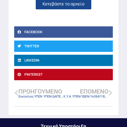
Κατεβάστε το αρχείο
FACEBOOK
TWITTER
LINKEDIN
PINTEREST
ΠΡΟΗΓΟΎΜΕΝΟ
ΕΠΌΜΕΝΟ
Εγκύκλιος ΥΠΕΝ ΥΠΕΝ/ΔΑΠΕΕΚ/140435/4304/18-12-24
Κ.Υ.Α. ΥΠΕΝ/ΥΔΕΝ/140667/826/24 (ΦΕΚ-6970 Β/19-12-24)
Τεχνική Υποστήριξη