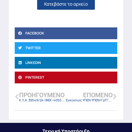
Κατεβάστε το αρχείο
FACEBOOK
TWITTER
LINKEDIN
PINTEREST
ΠΡΟΗΓΟΎΜΕΝΟ
ΕΠΌΜΕΝΟ
Κ.Υ.Α. 39549/24 (ΦΕΚ-4055 Β/10-7-24)
Εγκύκλιος ΥΠΕΝ ΥΠΕΝ/ΓρΓΓΦΠΥ/76248/2016/11-7-24
Τεχνική Υποστήριξη