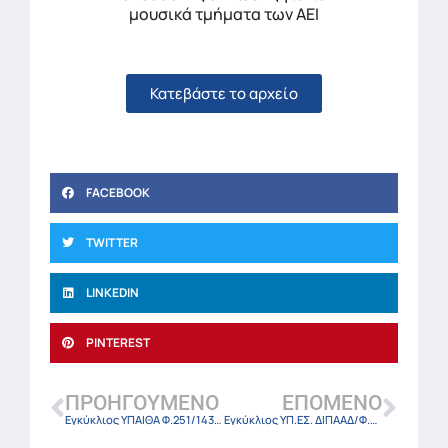
μουσικά τμήματα των ΑΕΙ
Κατεβάστε το αρχείο
FACEBOOK
TWITTER
LINKEDIN
PINTEREST
ΠΡΟΗΓΟΎΜΕΝΟ
ΕΠΌΜΕΝΟ
Εγκύκλιος ΥΠΑΙΘΑ Φ.251/143108/Α5/28-11-24
Εγκύκλιος ΥΠ.ΕΣ. ΔΙΠΑΑΔ/Φ.81/1125/οικ.20198/28-11-24