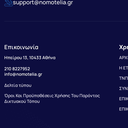
support@nomotelia.gr
Επικοινωνία
Χρ
Ηπείρου 13, 10433 Αθήνα
ΑΡΧ
Η Ε
210 8227952
info@nomotelia.gr
ΤΝΠ
Δελτία τύπου
ΣΥΝ
Όροι Και Προϋποθέσεις Χρήσης Του Παρόντος
ΕΠΙ
Δικτυακού Τόπου
ΕΠΙ