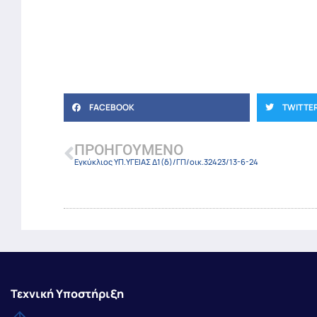
FACEBOOK
TWITTE
ΠΡΟΗΓΟΎΜΕΝΟ
Εγκύκλιος ΥΠ.ΥΓΕΙΑΣ Δ1(δ)/ΓΠ/οικ.32423/13-6-24
Τεχνική Υποστήριξη