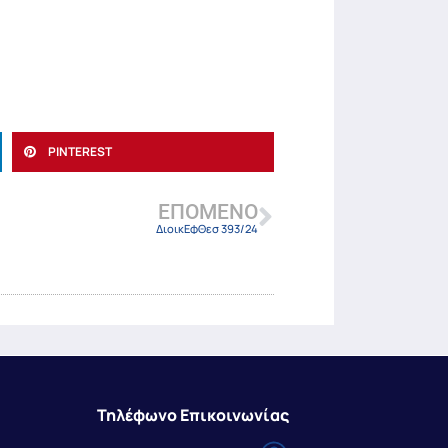
PINTEREST
ΕΠΌΜΕΝΟ
ΔιοικΕφΘεσ 393/24
Τηλέφωνο Επικοινωνίας