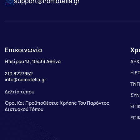
support@nomotelia.gr
Επικοινωνία
Χρ
Ηπείρου 13, 10433 Αθήνα
ΑΡΧ
Η Ε
210 8227952
info@nomotelia.gr
ΤΝΠ
Δελτία τύπου
ΣΥΝ
Όροι Και Προϋποθέσεις Χρήσης Του Παρόντος
ΕΠΙ
Δικτυακού Τόπου
ΕΠΙ