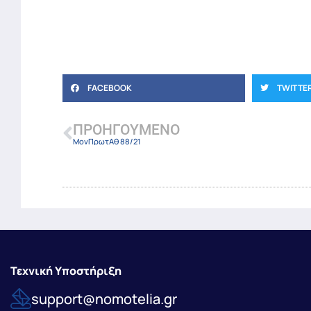
FACEBOOK
TWITTE
ΠΡΟΗΓΟΎΜΕΝΟ
ΜονΠρωτΑθ 88/21
Τεχνική Υποστήριξη
support@nomotelia.gr