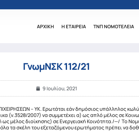
ΑΡΧΙΚΗ
Η ΕΤΑΙΡΕΙΑ
ΤΝΠ ΝΟΜΟΤΕΛΕΙΑ
ΓνωμΝΣΚ 112/21
9 Ιουλίου, 2021
ΧΕΙΡΗΣΕΩΝ – ΥΚ. Ερωτάται εάν δημόσιος υπάλληλος κωλύε
κα (ν.3528/2007) να συμμετέχει α) ως απλό μέλος σε Κοινω
ή ως μέλος διοίκησης) σε Ενεργειακή Κοινότητα./—/ Το Νο
 όλα τα σκέλη του εξεταζόμενου ερωτήματος πρέπει να δοθ