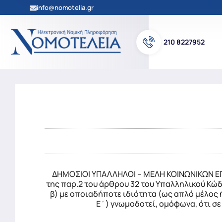
info@nomotelia.gr
210 8227952
ΔΗΜΟΣΙΟΙ ΥΠΑΛΛΗΛΟΙ – ΜΕΛΗ ΚΟΙΝΩΝΙΚΩΝ ΕΠΙ
της παρ.2 του άρθρου 32 του Υπαλληλικού Κώδι
β) με οποιαδήποτε ιδιότητα (ως απλό μέλος 
Ε΄) γνωμοδοτεί, ομόφωνα, ότι σε