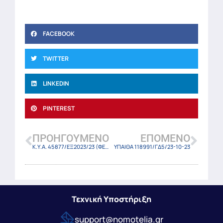
FACEBOOK
TWITTER
LINKEDIN
PINTEREST
ΠΡΟΗΓΟΎΜΕΝΟ
ΕΠΌΜΕΝΟ
Κ.Υ.Α. 45877/ΕΞ2023/23 (ΦΕΚ-6130 Β/23-10-23)
ΥΠΑΙΘΑ 118991/ΓΔ5/23-10-23
Τεχνική Υποστήριξη
support@nomotelia.gr