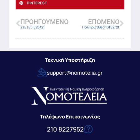
PINTEREST
ΠΡΟΗΓΟΎΜΕΝΟ
ΕΠΌΜΕΝΟ
ΣτΕ (Ε’) 526/21
ΠολΠρωτΘεσ 13152/21
Τεχνική Υποστήριξη
support@nomotelia.gr
Τηλέφωνο Επικοινωνίας
210 8227952