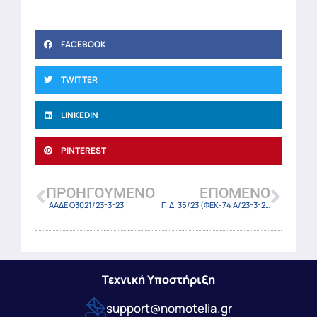
FACEBOOK
TWITTER
LINKEDIN
PINTEREST
ΠΡΟΗΓΟΎΜΕΝΟ
ΕΠΌΜΕΝΟ
ΑΑΔΕ Ο3021/23-3-23
Π.Δ. 35/23 (ΦΕΚ-74 Α/23-3-23)
Τεχνική Υποστήριξη
support@nomotelia.gr