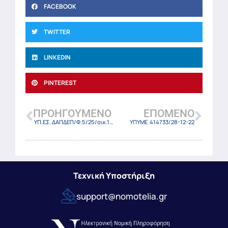
FACEBOOK
TWITTER
LINKEDIN
PINTEREST
ΠΡΟΗΓΟΎΜΕΝΟ
ΕΠΌΜΕΝΟ
ΥΠ.ΕΣ. ΔΑΠΔΕΠ/Φ.5/25/οικ.19825/22 (ΦΕΚ 6716 Β/27-12-2022)
ΥΠΥΜΕ 414733/28-12-22
Τεχνική Υποστήριξη
support@nomotelia.gr