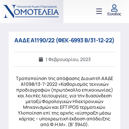
Είσοδος
ΑΑΔΕ Α1190/22 (ΦΕΚ-6993 Β/31-12-22)
1 Φεβρουαρίου, 2023
Τροποποίηση της απόφασης Διοικητή ΑΑΔΕ
Α1098/13-7-2022 «Καθορισμός τεχνικών
προδιαγραφών (πρωτόκολλο επικοινωνίας)
και λοιπές λειτουργίες, για την διασύνδεση
μεταξύ Φορολογικών Ηλεκτρονικών
Μηχανισμών και EFT/POS τερματικών.
Υλοποίηση επί της αρχής «είσπραξη μέσω
κάρτας – υποχρεωτική έκδοση απόδειξης
από Φ.Η.Μ». (Β’ 3940).