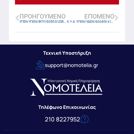
ΠΡΟΗΓΟΎΜΕΝΟ
ΕΠΌΜΕΝΟ
ΥΠΕΝ ΥΠΕΝ/ΦΠΥ/60953/2381/29-5-26
Κ.Υ.Α. ΥΠΕΝ/ΥΔΕΝ/60489/410/26 (ΦΕΚ 3049 Β/29-05-2026)
Τεχνική Υποστήριξη
support@nomotelia.gr
Τηλέφωνο Επικοινωνίας
210 8227952