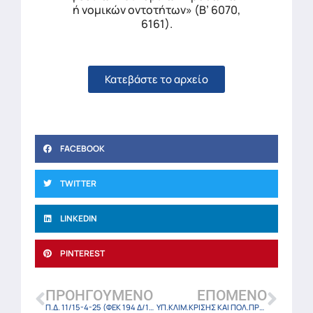
ή νομικών οντοτήτων» (Β’ 6070,
6161).
Κατεβάστε το αρχείο
FACEBOOK
TWITTER
LINKEDIN
PINTEREST
ΠΡΟΗΓΟΎΜΕΝΟ
ΕΠΌΜΕΝΟ
Π.Δ. 11/15-4-25 (ΦΕΚ 194 Δ/15-4-2025)
ΥΠ.ΚΛΙΜ.ΚΡΙΣΗΣ ΚΑΙ ΠΟΛ.ΠΡΟΣΤ. 22687/25 (ΦΕΚ-2015 Β/25-4-25)