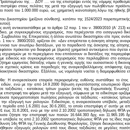
ροϊσταμένου της ... ΔΟΥ .... να της επιστρέψει εντός της νόμιμης προθεσμ
ίχε επιστρέψει στους πελάτες της μετά την εξαγωγή των πωληθέντων προϊόν
ο ποσό του 1.000.000 ευρώ, ως χρηματική ικανοποίηση λόγω της ηθικής β
 του Δικαστηρίου (μείζονα σύνθεση), κατόπιν της 1524/2023 παραπεμπτική
υτού).
 αυτή αντικαταστάθηκε με το άρθρο 12 παρ. 1 του ν. 3900/2010 (Α΄ 213) και 
ικο, με συγκεκριμένους ισχυρισμούς, που περιέχονται στο εισαγωγικό δικό
υμβουλίου της Επικρατείας ή άλλου ανωτάτου δικαστηρίου είτε προς ανέκκ
1 του ν. 3900/2010, ορίζεται ότι: «Δεν επιτρέπεται η άσκηση αίτησης αναι
ν έννοια των ανωτέρω διατάξεων, για το παραδεκτό της άσκησης της αίτη
όσον πρόκειται για διαφορά με (άμεσο) χρηματικό αντικείμενο που άγεται 
ισχυρισμών με το περιεχόμενο που επιτάσσουν οι διατάξεις της παραγράφου 
με ειδικούς και συγκεκριμένους ισχυρισμούς που περιλαμβάνει στο εισαγ
ι ζήτημα ερμηνείας διάταξης νόμου ή γενικής αρχής του ουσιαστικού ή δικον
ε οι σχετικές κρίσεις και παραδοχές της αναιρεσιβαλλόμενης απόφασης έρ
ικητικού δικαστηρίου. Εξάλλου, ως νομολογία νοείται η διαμορφωθείσα επί
ούς τον ΦΠΑ που αναλογούσε στις αγορές που πραγματοποιήθηκαν με τις ανωτέρω ΑΛΠ. Τα ανωτέρω φορολογικά στοιχεία διαβιβάστηκαν για ελεγκτικές επαληθεύσεις στο ΣΔΟΕ Κεντρικής Μακεδονίας, το οποίο, στη συνέχεια, απέστειλε το από 28.12.2001 έγγραφό του προς την Κεντρική Υπηρεσία του ΣΔΟΕ, ζητώντας να επιβεβαιωθεί για μία σειρά ΑΛΠ η εξαγωγή των ρολογιών από τα διάφορα αεροδρόμια και Τελωνεία της ΕΕ. Σύμφωνα με τα .../30.10.2002, .../9.10.2002 και .../8.11.2004 έγγραφα της Κεντρικής Υπηρεσίας του ΣΔΟΕ, τα οποία γνωστοποιήθηκαν στη ... ΔΟΥ ....με τις από 29.9.2004 και 17.11.2004 πληροφοριακές εκθέσεις ελέγχου του ΣΔΟΕ Κεντρικής Μακεδονίας, κατά τη διεξαχθείσα από τις γερμανικές τελωνειακές αρχές έρευνα, ..ΑΛΠ έκδοσης της αναιρεσείουσας, συνολικής αξίας 262.335,08 ευρώ, με ημερομηνίες έκδοσης εντός του έτους 2000, έφεραν πλαστές σφραγίδες εξαγωγής από την ΕΕ. Με τους .../3.11.2005 τίτλους έκπτωσης (Ατομικά Φύλλα Έκπτωσης, ΑΦΕΚ) ΦΠΑ της ... ΔΟΥ ..... επεστράφη τελικά στην αναιρεσείουσα το ποσό των 257.277,02 ευρώ, ως πιστωτικό υπόλοιπο ΦΠΑ για την επίμαχη διαχειριστική χρήση από 1.1.2001 έως 31.12.2001. Ακολούθως, η αναιρεσείουσα άσκησε στις 31.12.2007 την ένδικη αγωγή, με την οποία ζήτησε, κατόπιν μετατροπής του καταψηφιστικού αιτήματος σε αναγνωριστικό, να αναγνωριστεί η υποχρέωση του Ελληνικού Δημοσίου να της καταβάλει, νομιμοτόκως από την άσκηση της αγωγής, τα αναφερόμενα στη 2η σκέψη ποσά. Ειδικότερα, με την ένδικη αγωγή η αναιρεσείουσα ισχυρίστηκε ότι τον Σεπτέμβριο του έτους 2000 έθεσε σε λειτουργία το υποκατάστημά της στην Αθήνα με αποκλειστικό αντικείμενο εργασιών τις λιανικές πωλήσεις ρολογιών «ROLEX» προς ταξιδιώτες – κατοίκους τρίτων χωρών, απαλλασσόμενες από τον ΦΠΑ με επιστροφή του καταβληθέντος φόρου μετά την εξαγωγή, ότι για τις πραγματοποιηθείσες από αυτήν πωλήσεις συνέτρεχαν οι οριζόμενες από τον νόμο προϋποθέσεις επιστροφής του πιστωτικού υπολοίπου του ΦΠΑ, το οποίο επεστράφη σ’ αυτήν για τη διαχειριστική χρήση 2000 κατά ποσοστό 100%, ενώ για την επίμαχη διαχειριστική χρήση 2001 μόνο για τους μήνες Ιανουάριο έως και Ιούνιο κατά ποσοστό 90% του οφειλόμενου ποσού. Περαιτέρω, η αναιρεσείουσα ισχυρίστηκε ότι, ενόψει των αιτιάσεων των οργάνων του Δημοσίου περί εικονικότητας των εξαγωγών και μετά τον έλεγχο που διενεργήθηκε στο υποκατάστημά της στις 31.10.2001 από όργανα του ΣΔΟΕ, το οποίο παρήγγειλε προς τη.. ΔΟΥ .... να μην προχωρήσει - ενόψει του διενεργούμενου ελέγχου - σε περαιτέρω επιστροφή ΦΠΑ, αυτή αναγκάστηκε να διακόψει από το ως άνω χρονικό σημείο (31.10.2001) κάθε δραστηριότητα του υποκαταστήματός της, καθώς ήταν οικονομικά ασύμφορο να καταβάλλει, ως όφειλε, τον ΦΠΑ στους πελάτες της, χωρίς αυτός να της επιστρέφεται στη συνέχεια από τη φορολογική αρχή. Με την αγωγή της η αναιρεσείουσα ισχυρίστηκε, επίσης, ότι στις 27.2.2002 υπέβαλε προς το ΣΔΟΕ έγγραφο, στο οποίο ανέφερε ότι δικαιούνταν την επιστροφή ποσών δεκάδων εκατομμυρίων δραχμών που αντιστοιχούσαν σε πιστωτικό υπόλοιπο ΦΠΑ της περιόδου Ιουλίου-Δεκεμβρίου του έτους 2001, χωρίς την επιστροφή των οποίων ήταν αδύνατη η συνέχιση λειτουργίας του υποκαταστήματός της, ενώ εξάλλου, με το από 24.7.2002 έγγραφό της προς τη ... ΔΟΥ ... ζήτησε να πληροφορηθεί τους λόγους για τη μη επιστροφή των οφειλομένων σε αυτήν ποσών ΦΠΑ. Επιπροσθέτως, με την αγωγή της η αναιρεσείουσα προέβαλε ότι σε κάθε περίπτωση ο αρμόδιος Προϊστάμενος της .... ΔΟΥ ... ήταν υποχ