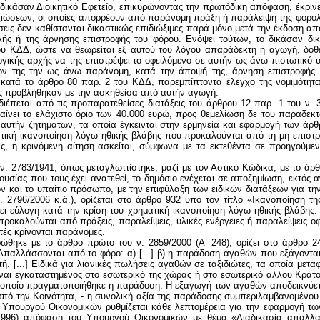
διέπεται από τις προπαρατεθείσες διατάξεις του άρθρου 12 παρ. 1 του ν. 
βαίνει το ελάχιστο όριο των 40.000 ευρώ, προς θεμελίωση δε του παραδεκ
ε αυτήν ζητημάτων, τα οποία έγκεινται στην ερμηνεία και εφαρμογή των ά
ική ικανοποίηση λόγω ηθικής βλάβης που προκαλούνται από τη μη επιστρο
ας, η κρινόμενη αίτηση ασκείται, σύμφωνα με τα εκτεθέντα σε προηγούμεν
. 2783/1941, όπως μεταγλωττίστηκε, μαζί με τον Αστικό Κώδικα, με το άρθρο
υσίας που τους έχει ανατεθεί, το δημόσιο ενέχεται σε αποζημίωση, εκτός
ον και το υπαίτιο πρόσωπο, με την επιφύλαξη των ειδικών διατάξεων για τη
 2796/2006 κ.ά.), ορίζεται στο άρθρο 932 υπό τον τίτλο «Ικανοποίηση τ
ει εύλογη κατά την κρίση του χρηματική ικανοποίηση λόγω ηθικής βλάβης. 
υ προκαλούνται από πράξεις, παραλείψεις, υλικές ενέργειες ή παραλείψεις
υτές κρίνονται παράνομες.
θηκε με το άρθρο πρώτο του ν. 2859/2000 (Α΄ 248), ορίζει στο άρθρο 24
1. Απαλλάσσονται από το φόρο: α) [...] β) η παράδοση αγαθών που εξάγοντα
 [...] Ειδικά για λιανικές πωλήσεις αγαθών σε ταξιδιώτες, τα οποία μετα
ίναι εγκαταστημένος στο εσωτερικό της χώρας ή στο εσωτερικό άλλου Κράτου
ν οποίο πραγματοποιήθηκε η παράδοση. Η εξαγωγή των αγαθών αποδεικνύετ
πό την Κοινότητα, - η συνολική αξία της παράδοσης συμπεριλαμβανομένου κ
Υπουργού Οικονομικών ρυθμίζεται κάθε λεπτομέρεια για την εφαρμογή των
8/1996) απόφαση του Υπουργού Οικονομικών με θέμα «Διαδικασία απαλ