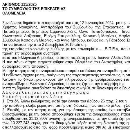
ΑΡΙΘΜΟΣ 335/2025
ΤΟ ΣΥΜΒΟΥΛΙΟ ΤΗΣ ΕΠΙΚΡΑΤΕΙΑΣ
ΟΛΟΜΕΛΕΙΑ
Συνεδρίασε δημόσια στο ακροατήριό του στις 12 Ιανουαρίου 2024, με τη
Χρήστος Ντουχάνης, Αντιπρόεδροι του Συμβουλίου της Επικρατείας
Παπαδημητρίου, Δημήτριος Εμμανουηλίδης, Όλγα Παπαδοπούλου, Παναγι
Κωνσταντία Λαζαράκη, Ειρήνη Σταυρουλάκη, Κασσιανή Μαρίνου, Μαρίν
Σύμβουλοι Κασσιανή Μαρίνου και Άννα Μπόνου, καθώς και η Πάρεδρος Σο
Για να δικάσει την από 2 Δεκεμβρίου 2019 αίτηση:
της εταιρείας περιορισμένης ευθύνης με την επωνυμία «..... Ε.Π.Ε.», πο
πρώτη επ’ ακροατηρίου συζήτηση,
κατά του Ελληνικού Δημοσίου, το οποίο παρέστη με τον Ιωάννη Αλεξανδρά
Η πιο πάνω αίτηση παραπέμφθηκε στην Ολομέλεια του Δικαστηρίου, κατό
αναφέρεται στην απόφαση.
Με την αίτηση αυτή η αναιρεσείουσα εταιρεία επιδιώκει να αναιρεθεί η υπ
Η εκδίκαση άρχισε με την ανάγνωση της παραπεμπτικής αποφάσεως, η οπ
Κατόπιν το δικαστήριο άκουσε τον πληρεξούσιο της αναιρεσείουσας ετα
αναιρεσίβλητου Ελληνικού Δημοσίου, ο οποίος ζήτησε την απόρριψή της.
Μετά τη δημόσια συνεδρίαση το δικαστήριο συνήλθε σε διάσκεψη σε αίθουσ
Α φ ο ύ μ ε λ έ τ η σ ε τ α σ χ ε τ ι κ ά έ γ γ ρ α φ α
Σ κ έ φ θ η κ ε κ α τ ά τ ο ν Ν ό μ ο
1. Επειδή, λόγω κωλύματος, κατά την έννοια του άρθρου 26 παρ. 2 του ν.
την υπόθεση, έλαβε μέρος αντ’ αυτής στη διάσκεψη, ως τακτικό μέλος, η 
2. Επειδή, με την αίτηση αυτή, για την άσκηση της οποίας έχει καταβλ
Θεσσαλονίκης, με την οποία απορρίφθηκε έφεση της αναιρεσείουσας εταιρ
ασκηθείσα στις 31.12.2007 αγωγή της αναιρεσείουσας, με την οποία ζήτη
των 10.227.243 ευρώ, για τα διαφυγόντα κέρδη από τη διακοπή της εμ
απαλλασσόμενες από τον φόρο προστιθέμενης αξίας (ΦΠΑ) με επιστροφή 