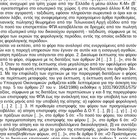
οποίος αναχωρεί για τρίτη χώρα από την Ελλάδα ή μέσω άλλου Κ-Μ» (Β΄
η εγκατεστημένο στο εσωτερικό της χώρας ή στο εσωτερικό άλλου Κ-Μ της
ι στον αγοραστή - ταξιδιώτη, εφόσον πληρούνται σωρευτικά οι όροι και οι
φόσον λάβει, εντός της αναφερόμενης στο προηγούμενο άρθρο προθεσμίας,
λιανικής πώλησης) θεωρημένο από την Τελωνειακή Αρχή εξόδου από την
. Το ποσό του επιστρεπτέου ΦΠΑ καταβάλλεται σε δραχμές από τον πωλητή
 στο εξωτερικό υπέρ του δικαιούχου αγοραστή - ταξιδιώτη, σύμφωνα με τις
ο φόρο των εκροών της φορολογικής περιόδου, εντός της οποίας εκδίδεται το
ίας φορολογικής περιόδου».
ιούται να εκπέσει, από το φόρο που αναλογεί στις ενεργούμενες από αυτόν
ών και η παροχή υπηρεσιών που έγιναν σε αυτόν και η εισαγωγή αγαθών,
ποίηση πράξεων που υπάγονται στο φόρο. 2. Δικαίωμα έκπτωσης του φόρου
 από το φόρο, σύμφωνα με τις διατάξεις των άρθρων 24 […] 3. [...]», στο δε
..] 3. Όταν το ποσό της έκπτωσης είναι μεγαλύτερο από τον οφειλόμενο φόρο
, η διαφορά αυτή επιστρέφεται, σύμφωνα με τις διατάξεις του άρθρου 34».
: «1. Με την επιφύλαξη των σχετικών με την παραγραφή διατάξεων ο φόρος
 ή σε περίπτωση μεταφοράς του για έκπτωση, η έκπτωση αυτή δεν κατέστη
ου Υπουργού Οικονομικών ρυθμίζεται κάθε λεπτομέρεια για την άσκηση του
η παρ. 5 του άρθρου 27 του ν. 1642/1986) εκδόθηκε η 1031790/2051/575/
ξίας, σύμφωνα με τις διατάξεις των περιπτώσεων γ και δ της παραγράφου
ήσεων επιστροφής του ΦΠΑ έως την ανάκλησή τους και την υποβολή των από
χο εντός μηνός από την υποβολή της αίτησης: α) εφόσον αφορά φορολογική
...] 2. [...]. 3. Η προθεσμία επιστροφής του φόρου των προηγούμενων
ι: α) αίτηση επιστροφής στην αρμόδια Δ.Ο.Υ. [...], β) [...], γ) [...] ε)
 πράξεων αυτών [...]», στο άρθρο 5 ότι: «Το ποσό του φόρου, του οποίου
ν πραγματοποίηση της επιστροφής του φόρου [...]», στο άρθρο 6 ότι: «Ο
ι από την αίτηση και τα συνυποβαλλόμενα δικαιολογητικά, β) να συντάξει
 τυχόν ληξιπρόθεσμων, μέχρι το χρόνο της επιστροφής, χρεών του δικαιούχου
ητα καταβληθέντων φόρων, στ) [...]», στο δε άρθρο 9 ότι: «Ο Προϊστάμενος
ει το δικαίωμα επιστροφής μέσα στην προθεσμία του άρθρου 3, εκτός εάν