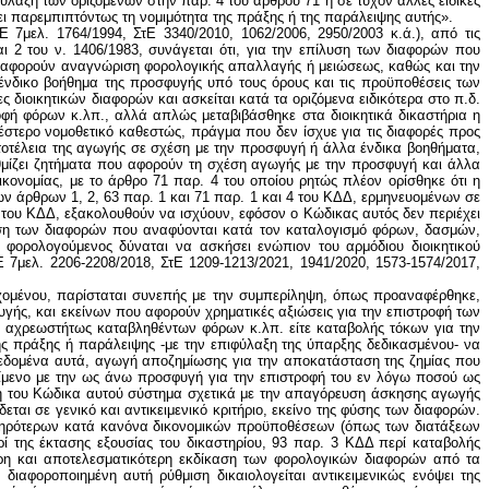
ύλαξη των οριζομένων στην παρ. 4 του άρθρου 71 ή σε τυχόν άλλες ειδικές
νει παρεμπιπτόντως τη νομιμότητα της πράξης ή της παράλειψης αυτής».
 7μελ. 1764/1994, ΣτΕ 3340/2010, 1062/2006, 2950/2003 κ.ά.), από τις
αι 2 του ν. 1406/1983, συνάγεται ότι, για την επίλυση των διαφορών που
 αφορούν αναγνώριση φορολογικής απαλλαγής ή μειώσεως, καθώς και την
 ένδικο βοήθημα της προσφυγής υπό τους όρους και τις προϋποθέσεις των
ς διοικητικών διαφορών και ασκείται κατά τα οριζόμενα ειδικότερα στο π.δ.
οφή φόρων κ.λπ., αλλά απλώς μεταβιβάσθηκε στα διοικητικά δικαστήρια η
στερο νομοθετικό καθεστώς, πράγμα που δεν ίσχυε για τις διαφορές προς
τοτέλεια της αγωγής σε σχέση με την προσφυγή ή άλλα ένδικα βοηθήματα,
θμίζει ζητήματα που αφορούν τη σχέση αγωγής με την προσφυγή και άλλα
κονομίας, με το άρθρο 71 παρ. 4 του οποίου ρητώς πλέον ορίσθηκε ότι η
των άρθρων 1, 2, 63 παρ. 1 και 71 παρ. 1 και 4 του ΚΔΔ, ερμηνευομένων σε
1 του ΚΔΔ, εξακολουθούν να ισχύουν, εφόσον ο Κώδικας αυτός δεν περιέχει
ίλυση των διαφορών που αναφύονται κατά τον καταλογισμό φόρων, δασμών,
ορολογούμενος δύναται να ασκήσει ενώπιον του αρμόδιου διοικητικού
Ε 7μελ. 2206-2208/2018, ΣτΕ 1209-1213/2021, 1941/2020, 1573-1574/2017,
εχομένου, παρίσταται συνεπής με την συμπερίληψη, όπως προαναφέρθηκε,
φυγής, και εκείνων που αφορούν χρηματικές αξιώσεις για την επιστροφή των
 αχρεωστήτως καταβληθέντων φόρων κ.λπ. είτε καταβολής τόκων για την
ικής πράξης ή παράλειψης -με την επιφύλαξη της ύπαρξης δεδικασμένου- να
 δεδομένα αυτά, αγωγή αποζημίωσης για την αποκατάσταση της ζημίας που
κείμενο με την ως άνω προσφυγή για την επιστροφή του εν λόγω ποσού ως
γή του Κώδικα αυτού σύστημα σχετικά με την απαγόρευση άσκησης αγωγής
αι σε γενικό και αντικειμενικό κριτήριο, εκείνο της φύσης των διαφορών.
τηρότερων κατά κανόνα δικονομικών προϋποθέσεων (όπως των διατάξεων
της έκτασης εξουσίας του δικαστηρίου, 93 παρ. 3 ΚΔΔ περί καταβολής
ρη και αποτελεσματικότερη εκδίκαση των φορολογικών διαφορών από τα
 διαφοροποιημένη αυτή ρύθμιση δικαιολογείται αντικειμενικώς ενόψει της