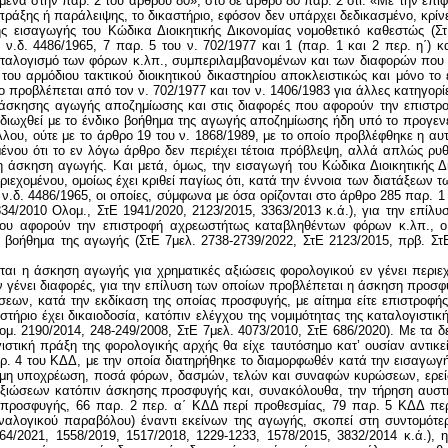
ενα στην παρ. 2 του άρθρου 80», στο δε άρθρο 80 παρ. 2 ότι: «Με την επιφ
 πράξης ή παράλειψης, το δικαστήριο, εφόσον δεν υπάρχει δεδικασμένο, κρί
ς εισαγωγής του Κώδικα Διοικητικής Δικονομίας νομοθετικό καθεστώς (ΣτΕ
.δ. 4486/1965, 7 παρ. 5 του ν. 702/1977 και 1 (παρ. 1 και 2 περ. η΄) κ
αταλογισμό των φόρων κ.λπ., συμπεριλαμβανομένων και των διαφορών που
ου αρμόδιου τακτικού διοικητικού δικαστηρίου αποκλειστικώς και μόνο το
 προβλέπεται από τον ν. 702/1977 και τον ν. 1406/1983 για άλλες κατηγορίε
α άσκησης αγωγής αποζημίωσης και στις διαφορές που αφορούν την επιστρ
ιδιωχθεί με το ένδικο βοήθημα της αγωγής αποζημίωσης ήδη υπό το προγενέ
υ, ούτε με το άρθρο 19 του ν. 1868/1989, με το οποίο προβλέφθηκε η αυ
ένου ότι το εν λόγω άρθρο δεν περιέχει τέτοια πρόβλεψη, αλλά απλώς ρυ
 άσκηση αγωγής. Και μετά, όμως, την εισαγωγή του Κώδικα Διοικητικής Δι
ιεχομένου, ομοίως έχει κριθεί παγίως ότι, κατά την έννοια των διατάξεων 
υ ν.δ. 4486/1965, οι οποίες, σύμφωνα με όσα ορίζονται στο άρθρο 285 παρ. 
 834/2010 Ολομ., ΣτΕ 1941/2020, 2123/2015, 3363/2013 κ.ά.), για την επ
 αφορούν την επιστροφή αχρεωστήτως καταβληθέντων φόρων κ.λπ., ο φ
ο βοήθημα της αγωγής (ΣτΕ 7μελ. 2738-2739/2022, ΣτΕ 2123/2015, πρβ. Στ
ται η άσκηση αγωγής για χρηματικές αξιώσεις φορολογικού εν γένει περι
 εν γένει διαφορές, για την επίλυση των οποίων προβλέπεται η άσκηση προσ
ν, κατά την εκδίκαση της οποίας προσφυγής, με αίτημα είτε επιστροφής
στήριο έχει δικαιοδοσία, κατόπιν ελέγχου της νομιμότητας της καταλογιστ
ομ. 2190/2014, 248-249/2008, ΣτΕ 7μελ. 4073/2010, ΣτΕ 686/2020). Με τα
γιστική πράξη της φορολογικής αρχής θα είχε ταυτόσημο κατ’ ουσίαν αντι
αρ. 4 του ΚΔΔ, με την οποία διατηρήθηκε το διαμορφωθέν κατά την εισαγω
μιμη υποχρέωση, ποσά φόρων, δασμών, τελών και συναφών κυρώσεων, ερείδετ
 αξιώσεων κατόπιν άσκησης προσφυγής και, συνακόλουθα, την τήρηση αυσ
ροσφυγής, 66 παρ. 2 περ. α΄ ΚΔΔ περί προθεσμίας, 79 παρ. 5 ΚΔΔ περί 
ναλογικού παραβόλου) έναντι εκείνων της αγωγής, σκοπεί στη συντομότε
764/2021, 1558/2019, 1517/2018, 1229-1233, 1578/2015, 3832/2014 κ.ά.), η