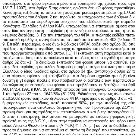
υποκείμενο στο φόρο εγκατεστημένο στο εσωτερικό της χώρας προς αγο
18/17.1.1997), στο άρθρο 5 της οποίας ορίζεται ότι: «Ο φόρος προστιθ
Κοινότητας ταξιδιώτη τα οποία στη συνέχεια μεταφέρονται μέσω της Ελλάδ
προϋποθέσεις του άρθρου 2 και τηρούνται οι υποχρεώσεις των άρθρων 3 
το πρωτότυπο του φορολογικού στοιχείου που εξέδωσε κατά την παράδ
Κοινότητα (Ελλάδας ή άλλου Κ-Μ), υποχρεούται να επιστρέψει άμεσα στο
στον ίδιο τον αγοραστή - ταξιδιώτη ή στον νόμιμο εκπρόσωπό του, ή με υ
κείμενες διατάξεις. 3. Για την επιστροφή του ΦΠΑ, ο πωλητής εκδίδει πιστ
πιστωτικό τιμολόγιο, αναγράφοντας το ποσό αυτό στον κωδ. 403 (έκδοση Φ.
9. Επειδή, περαιτέρω, ο ως άνω Κώδικας (ΚΦΠΑ) ορίζει στο άρθρο 30, όπω
πράξεις παράδοσης αγαθών, παροχής υπηρεσιών και ενδοκοινοτικής απόκ
που πραγματοποιήθηκε από αυτόν. […] Η έκπτωση αυτή παρέχεται κατά το
παρέχεται επίσης στον υποκείμενο κατά το μέρος που τα αγαθά ή οι υπηρεσίε
άρθρο 32 ότι: «1. Το δικαίωμα έκπτωσης του φόρου μπορεί να ασκηθεί, εφόσ
στην ίδια περίοδο, η επιπλέον διαφορά μεταφέρεται για έκπτωση σε επόμε
Εξάλλου, ο ίδιος Κώδικας ορίζει στο άρθρο 34 (βλ. αντίστοιχο άρθρο 27
επιστρέφεται, εφόσον: α) καταβλήθηκε στο Δημόσιο αχρεώστητα ή β) είν
δυνατή ή γ) αφορά πράξεις που προβλέπουν οι διατάξεις των περιπτώσεων
δικαιώματος επιστροφής του φόρου που προβλέπουν οι διατάξεις του άρθ
Α0014/2.4.1991 (ΠΟΛ. 1078/1991) απόφαση του Υπουργού Οικονομικών, με
1 του άρθρου 27 του ν. 1642/86» (Β΄ 265). Ειδικότερα, στην ως άνω καν
2.10.2002 τροποποιητικών δηλώσεων ΦΠΑ - ορίστηκε στο άρθρο 3 ότι: «1.
ή φορολογικές περιόδους, κατά ποσοστό 90%, με την υποβολή της αίτη
παραγράφων είναι απολύτως δεσμευτική για τον Προϊστάμενο της ΔΟΥ», στο 
προκειμένου για τις πράξεις των περιπτώσεων α και β της παραγράφου 1 
ζητείται η επιστροφή, δεν μπορεί να μεταφερθεί σε επόμενη φορολογική
προϊστάμενος της Δ.Ο.Υ., μέσα στην προθεσμία επιστροφής του φόρου υπο
ειδικό Ατομικό Φύλλο έκπτωσης (Α ΦΕΚ) Φ.Π.Α. […] και να το διαβιβάσει στ
προς το Δημόσιο και να επιστρέψει σ’ αυτόν τη διαφορά που προκύπτει, χω
της ΔΟΥ υποχρεούται να ενεργεί κατά διαστήματα έλεγχο στους υποκειμέ