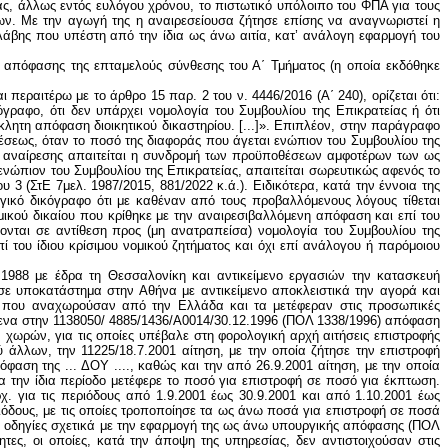
ίας, άλλως εντός ευλόγου χρόνου, το πιστωτικό υπόλοιπο του ΦΠΑ για τους
των. Με την αγωγή της η αναιρεσείουσα ζήτησε επίσης να αναγνωριστεί η
λάβης που υπέστη από την ίδια ως άνω αιτία, κατ’ ανάλογη εφαρμογή του
ς απόφασης της επταμελούς σύνθεσης του Α΄ Τμήματος (η οποία εκδόθηκε
περαιτέρω με το άρθρο 15 παρ. 2 του ν. 4446/2016 (Α΄ 240), ορίζεται ότι:
γραφο, ότι δεν υπάρχει νομολογία του Συμβουλίου της Επικρατείας ή ότι
λητη απόφαση διοικητικού δικαστηρίου. [...]». Επιπλέον, στην παράγραφο
ρέσεως, όταν το ποσό της διαφοράς που άγεται ενώπιον του Συμβουλίου της
σης αναίρεσης απαιτείται η συνδρομή των προϋποθέσεων αμφοτέρων των ως
ενώπιον του Συμβουλίου της Επικρατείας, απαιτείται σωρευτικώς αφενός το
3 (ΣτΕ 7μελ. 1987/2015, 881/2022 κ.ά.). Ειδικότερα, κατά την έννοια της
ωγικό δικόγραφο ότι με καθέναν από τους προβαλλόμενους λόγους τίθεται
ομικού δικαίου που κρίθηκε με την αναιρεσιβαλλόμενη απόφαση και επί του
χονται σε αντίθεση προς (μη ανατραπείσα) νομολογία του Συμβουλίου της
 του ίδιου κρίσιμου νομικού ζητήματος και όχι επί ανάλογου ή παρόμοιου
ρεωμένος, βάσει των διατάξεων της 1031790/2051/575/Α0014/ 2.4.1991 (ΠΟΛ 1078/1991) απόφασης του Υπουργού Οικονομικών, να εκδώσει πράξη επιστροφής πιστωτικού υπολοίπου ΦΠΑ εντός μηνός και, πάντως, όχι πέραν του εξαμήνου από την υποβολή της σχετικής αίτησής της, διότι επληρούντο οι οριζόμενες από τον νόμο προϋποθέσεις επιστροφής του ΦΠΑ, και ότι, ως εκ τούτου, η φορολογική αρχή δεν μπορούσε να αρνείται, κατ’ επίκληση της μη ολοκλήρωσης του φορολογικού ελέγχου, την επιστροφή του φόρου, δεδομένου άλλωστε ότι εν τέλει δεν αποδείχθηκε ότι δεν συνέτρεχαν οι ως άνω προϋποθέσεις, καθώς τέσσερα έτη αργότερα (κατά τα τέλη του έτους 2005) επεστράφη σ’ αυτήν το αιτηθέν ποσό ΦΠΑ. Περαιτέρω, ως προς την αποθετική ζημία της, η αναιρεσείουσα ισχυρίστηκε ότι η παράνομη παράλειψη της φορολογικής αρχής για την επιστροφή του αιτηθέντος ποσού ΦΠΑ εντός των ως άνω προθεσμιών προκάλεσε σε αυτήν περιουσιακή βλάβη, συνισταμένη σε απώλεια κερδών λόγω της διακοπής της δραστηριότητας του υποκαταστήματός της (ήδη από την 31.10.2001), και ότι, παρά την επιστροφή σ’ αυτήν του επίμαχου φόρου κατά το έτος 2005, η ζημία της παρέμεινε έως το έτος 2007, διότι αφενός αυτή είχε ήδη αποξενωθεί από τη συγκεκριμένη αγορά και αφετέρου κοινοποιήθηκαν στην επιχείρηση ίδιων επιχειρηματικών συμφερόντων «Β. ΑΕ» πράξεις επιβολής προστίμων για «πλαστότητα των τελωνειακών βεβαιώσεων», ακολούθως δε, προσδιόρισε τα διαφυγόντα κέρδη της για τα έτη 2002-2007, βάσει των κατ’ αυτήν εφαρμοστέων συντελεστών μικτού κέρδους, στο συνολικό ποσό των 10.227.243 ευρώ. Τέλος, η αναιρεσείουσα προέβαλε ότι από τη διακοπή της δραστηριότητάς της εξαιτίας της προαναφερόμενης παράλειψης του Προϊσταμένου της .. ΔΟΥ ... επλήγη η φήμη και η αξιοπιστία της, ενόψει δε τούτου, ζήτησε να αναγνωριστεί η υποχρέωση του Ελληνικού Δημοσίου να της καταβάλει εντόκως, κατά τα εκτεθέντα στη 2η σκέψη της παρούσας, το ποσό του 1.000.000 ευρώ, ως χρηματική ικανοποίηση για την ηθική βλάβη που υπέστη. Η ένδικη αγωγή απορρίφθηκε με την πρωτόδικη απόφαση ως απαράδεκτη, κατά της τελευταίας δε αυτής απόφασης η αναιρεσείουσα άσκησε έφεση, η οποία απορρίφθηκε με την αναιρεσιβαλλόμενη απόφαση. Ειδικότερα, το δικάσαν Διοικητικό Εφετείο, επικυρώνοντας την πρωτόδικη απόφαση, έκρινε ότι, κατά την έννοια των διατάξεων των άρθρων 80 παρ. 2 και 71 παρ. 4 του Κώδικα Διοικητικής Δικονομίας (ΚΔΔ), προκειμένου περί χρηματικών αξιώσεων, οι οποίες απορρέουν από παράνομη πράξη ή παράλειψη της φορολογικής αρχής και αφορούν την αποκατάσταση της ζημίας πέραν του ποσού του φόρου, παραδεκτώς καταρχήν ασκείται αγωγή, όμως, οι εν λόγω αξιώσεις δεν καθίστανται δικαστικώς επιδιώξιμες παρά μόνο μετά την έκδοση απόφασης του αρμόδιου διοικητικού δικαστηρίου επί προσφυγής ουσίας με την οποία κρίνεται με δύναμη δεδικασμένου η παρανομία της πράξης επιβολής ή της άρνησης επιστροφής του φόρου. Ενόψει τούτων, το δικάσαν δικαστήριο έκρινε ότι, εν προκειμένω, η ένδικη διαφορά δεν αφορά αξίωση φορολογικού περιεχομένου υπό τη στενή έννοια του άρθρου 71 παρ. 4 του ΚΔΔ, ώστε να θεωρείται εξ αυτού του λόγου απαράδεκτη η αγωγή, δοθέντος ότι δεν επιδιώκεται η καταβολή ποσού που αντιστοιχεί ευθέως στην παράνομη, κατά τους ισχυρισμούς της αναιρεσείουσας, άρνηση της φορολογικής αρχής να της επιστρέψει το οφειλόμενο σε αυτήν ως άνω πιστωτικό υπόλοιπο ΦΠΑ. Ωστόσο, κατά την κρίση του διοικητικού εφε