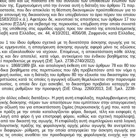
ιθμούς όσο και ως ποσοστό επί του συνόλου των υποθέσεων ενώπιον των
ιτών της. Ερμηνευόμενη υπό την έννοια αυτή η διάταξη του άρθρου 71 παρ.
ροστασία, που δεν αποκλείει τη θέσπιση δικονομικών προϋποθέσεων για το
ην απονομή της δικαιοσύνης και δεν υπερβαίνουν το όριο πέραν του οποίου
83/2010 κ.ά.). Αφετέρου δε, ικανοποιεί τις απαιτήσεις των άρθρων 17 του
ρώπου (ΕΣΔΑ) για σεβασμό της περιουσίας, επέμβαση στην οποία συνιστά
ς της υπόθεσης στις αρμόδιες αρχές προς τον σκοπό της αποτελεσματικής
ιαβή κατά Ελλάδας, σκ. 44, 4/10/2011, 4056/08, Ζαφρανάς κατά Ελλάδας,
υ 1 του ίδιου άρθρου σχετικά με τη δυνατότητα άσκησης αγωγής για τις
ενώς ερμηνευτέα, η απαγόρευση άσκησης αγωγής αφορά μόνο τις αξιώσεις
ΚΔΔ και εξακολουθούν να ισχύουν. Επομένως, η αποκατάσταση κάθε άλλης
 και δεν αποτελεί, κατά νόμο, αντικείμενο του ένδικου βοηθήματος της
εί παραδεκτώς με αγωγή (ΣτΕ 7μελ. 2738-2740/2022).
ου ν. 1868/1989 (βλ. και αιτιολογική έκθεση επί των άρθρων 78 και 80 του
ένδικα βοηθήματα στις περιπτώσεις που ήδη προβλεπόταν από τον νόμο η
ή ουσίας, και η διάταξη του άρθρου 80 την εξουσία του δικαστηρίου της
εριπτώσεις κατά τις οποίες η αγωγική αξίωση θεμελιώνεται στην παρανομία
υσίας, η οποία δεν έχει ασκηθεί, το δικαστήριο προβαίνει καταρχήν σε
ι οποίες ρυθμίζουν την προσφυγή (ΣτΕ Ολομ. 2260/2013, ΣτΕ 7μελ. 2238-
όν άλλες ειδικές διατάξεις». Η ρητή αυτή επιφύλαξη, περιλαμβανόμενη στις
ικής διοίκησης -πέραν των απαιτήσεων που εμπίπτουν στην απαγορευτική
την αξίωσή του για αποκατάσταση ζημίας (περιουσιακής ή μη) που, κατά τα
 πράξη με την οποία καταλογίζονται φόροι, δασμοί, τέλη και εισφορές ή
λλαγή από φόρο ή για επιστροφή φόρου, καθώς και σχετική παράλειψη),
ς από τον δικαστή της αγωγής. Η επιφύλαξη αυτή συμπληρώνει κατά λογική
αλογιστικής πράξης της φορολογικής αρχής μέσω αγωγής θα ανετρέπετο.
ών διαφορών- ρύθμιση, με την οποία απαγορεύει την άσκηση αγωγής για
τις οποίες αναθέτει τον προσδιορισμό της φορολογικής ενοχής και την