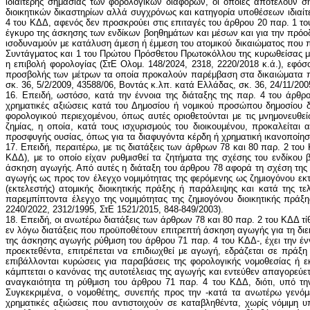
ιδιαίτερης σημασίας των φορολογικών διαφορών, οι οποίες αποτελούν 
διοικητικών δικαστηρίων αλλά συγχρόνως και κατηγορία υποθέσεων ιδιαίτε
4 του ΚΔΔ, αφενός δεν προσκρούει στις επιταγές του άρθρου 20 παρ. 1 τ
έγκυρο της άσκησης των ενδίκων βοηθημάτων και μέσων και για την πρόοδο
ισοδυναμούν με κατάλυση άμεση ή έμμεση του ατομικού δικαιώματος που πρ
Συντάγματος και 1 του Πρώτου Πρόσθετου Πρωτοκόλλου της κυρωθείσας μ
η επιβολή φορολογίας (ΣτΕ Ολομ. 148/2024, 2318, 2220/2018 κ.ά.), εφό
προσβολής των μέτρων τα οποία προκαλούν παρέμβαση στα δικαιώματα που
σκ. 36, 5/2/2009, 43588/06, Βοντάς κ.λπ. κατά Ελλάδας, σκ. 36, 24/11/200
16. Επειδή, ωστόσο, κατά την έννοια της διάταξης της παρ. 4 του άρθ
χρηματικές αξιώσεις κατά του Δημοσίου ή νομικού προσώπου δημοσίου δ
φορολογικού περιεχομένου, όπως αυτές οριοθετούνται με τις μνημονευθ
ζημίας, η οποία, κατά τους ισχυρισμούς του διοικουμένου, προκαλείτα
προσφυγής ουσίας, όπως για τα διαφυγόντα κέρδη ή χρηματική ικανοποίηση
17. Επειδή, περαιτέρω, με τις διατάξεις των άρθρων 78 και 80 παρ. 2 του
ΚΔΔ), με το οποίο είχαν ρυθμισθεί τα ζητήματα της σχέσης του ενδίκο
άσκηση αγωγής. Από αυτές η διάταξη του άρθρου 78 αφορά τη σχέση της 
αγωγής ως προς τον έλεγχο νομιμότητας της φερόμενης ως ζημιογόνου εκτε
(εκτελεστής) ατομικής διοικητικής πράξης ή παράλειψης και κατά της 
παρεμπίπτοντα έλεγχο της νομιμότητας της ζημιογόνου διοικητικής πράξ
2240/2022, 2312/1995, ΣτΕ 1521/2015, 848-849/2003).
18. Επειδή, οι ανωτέρω διατάξεις των άρθρων 78 και 80 παρ. 2 του ΚΔΔ τί
εν λόγω διατάξεις που προϋποθέτουν επιτρεπτή άσκηση αγωγής για τη δ
της άσκησης αγωγής ρύθμιση του άρθρου 71 παρ. 4 του ΚΔΔ-, έχει την ένν
προεκτεθέντα, επιτρέπεται να επιδιωχθεί με αγωγή, εδράζεται σε πράξη
επιβάλλονται κυρώσεις για παραβάσεις της φορολογικής νομοθεσίας ή 
κάμπτεται ο κανόνας της αυτοτέλειας της αγωγής και εντεύθεν απαγορεύε
αναγκαιότητα τη ρύθμιση του άρθρου 71 παρ. 4 του ΚΔΔ, διότι, υπό τ
Συγκεκριμένα, ο νομοθέτης, συνεπής προς την -κατά τα ανωτέρω γενόμ
χρηματικές αξιώσεις που αντιστοιχούν σε καταβληθέντα, χωρίς νόμιμη