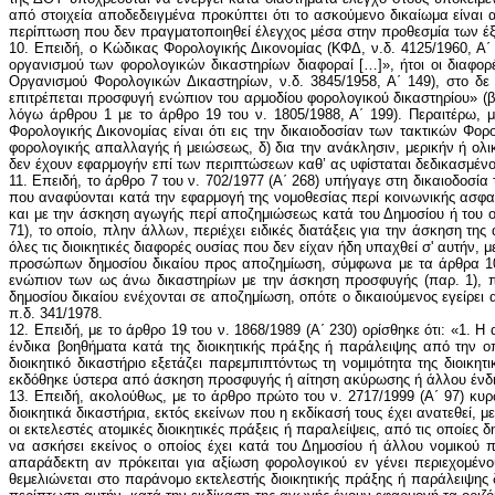
από στοιχεία αποδεδειγμένα προκύπτει ότι το ασκούμενο δικαίωμα είναι 
περίπτωση που δεν πραγματοποιηθεί έλεγχος μέσα στην προθεσμία των έξι 
10. Επειδή, ο Κώδικας Φορολογικής Δικονομίας (ΚΦΔ, ν.δ. 4125/1960, Α΄
οργανισμού των φορολογικών δικαστηρίων διαφοραί […]», ήτοι οι διαφ
Οργανισμού Φορολογικών Δικαστηρίων, ν.δ. 3845/1958, Α΄ 149), στο δε
επιτρέπεται προσφυγή ενώπιον του αρμοδίου φορολογικού δικαστηρίου» (βλ
λόγω άρθρου 1 με το άρθρο 19 του ν. 1805/1988, Α΄ 199). Περαιτέρω, 
Φορολογικής Δικονομίας είναι ότι εις την δικαιοδοσίαν των τακτικών Φ
φορολογικής απαλλαγής ή μειώσεως, δ) δια την ανάκλησιν, μερικήν ή ολ
δεν έχουν εφαρμογήν επί των περιπτώσεων καθ’ ας υφίσταται δεδικασμένον
11. Επειδή, το άρθρο 7 του ν. 702/1977 (Α΄ 268) υπήγαγε στη δικαιοδοσία
που αναφύονται κατά την εφαρμογή της νομοθεσίας περί κοινωνικής ασφαλ
και με την άσκηση αγωγής περί αποζημιώσεως κατά του Δημοσίου ή του οι
71), το οποίο, πλην άλλων, περιέχει ειδικές διατάξεις για την άσκηση τη
όλες τις διοικητικές διαφορές ουσίας που δεν είχαν ήδη υπαχθεί σ' αυτή
προσώπων δημοσίου δικαίου προς αποζημίωση, σύμφωνα με τα άρθρα 105 
ενώπιον των ως άνω δικαστηρίων με την άσκηση προσφυγής (παρ. 1), 
δημοσίου δικαίου ενέχονται σε αποζημίωση, οπότε ο δικαιούμενος εγείρει
π.δ. 341/1978.
12. Επειδή, με το άρθρο 19 του ν. 1868/1989 (Α΄ 230) ορίσθηκε ότι: «1
ένδικα βοηθήματα κατά της διοικητικής πράξης ή παράλειψης από την ο
διοικητικό δικαστήριο εξετάζει παρεμπιπτόντως τη νομιμότητα της διο
εκδόθηκε ύστερα από άσκηση προσφυγής ή αίτηση ακύρωσης ή άλλου ένδικο
13. Επειδή, ακολούθως, με το άρθρο πρώτο του ν. 2717/1999 (Α΄ 97) κυρ
διοικητικά δικαστήρια, εκτός εκείνων που η εκδίκασή τους έχει ανατεθεί, μ
οι εκτελεστές ατομικές διοικητικές πράξεις ή παραλείψεις, από τις οποίες
να ασκήσει εκείνος ο οποίος έχει κατά του Δημοσίου ή άλλου νομικού 
απαράδεκτη αν πρόκειται για αξίωση φορολογικού εν γένει περιεχομένο
θεμελιώνεται στο παράνομο εκτελεστής διοικητικής πράξης ή παράλειψης 