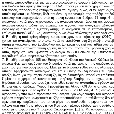
6. Επειδή, η υπό κρίση αίτηση, ως εκ του χρόνου ασκήσεώς της (2019), 
χρηματικό αντικείμενο, το οποίο, κατά τα εκτεθέντα στη 2η σκέψη, υπερ
υπάρχει νομολογία του Συμβουλίου της Επικρατείας επί των τιθέμενων μ
επιδιώκεται η αποκατάσταση ζημίας πέραν του ποσού του φόρου ή χρηματ
αυτά, πράγματι, δεν υφίσταται νομολογία του Συμβουλίου της Επικρατεί
παραδεκτή, είναι περαιτέρω εξεταστέα κατ’ ουσίαν.
7. Επειδή, στο άρθρο 105 του Εισαγωγικού Νόμου του Αστικού Κώδικα (α.ν
παραλείψεις των οργάνων του δημοσίου κατά την άσκηση της δημόσιας εξο
χάρη του γενικού συμφέροντος. Μαζί με το δημόσιο ευθύνεται εις ολόκληρ
οποίου εφαρμόζονται αναλόγως και επί ευθύνης του Δημοσίου (ΣτΕ 7μελ.
αποζημίωση για την περιουσιακή ζημία, το δικαστήριο μπορεί να επιδικάσ
ζημίας και η χρηματική ικανοποίηση της ηθικής βλάβης, αντιστοίχως, πο
δημόσιας εξουσίας που τους έχει ανατεθεί, έστω και ανυπαίτιες, εφόσον α
8. Επειδή, ο Κώδικας Φόρου Προστιθέμενης Αξίας (ΚΦΠΑ), ο οποίος κυρώ
αντικαταστάθηκε με το άρθρο 12 παρ. 9 του ν. 2386/1996, Α΄ 43) ότι: «
αγοραστή ή από άλλο πρόσωπο που ενεργεί για λογαριασμό του αγοραστή.
εφόσον πληρούνται σωρευτικά οι εξής προϋποθέσεις: - ο ταξιδιώτης δεν ε
πριν από την παρέλευση του τρίτου μήνα που ακολουθεί το μήνα κατά το
τελωνειακή αρχή της χώρας ή του Κράτους - μέλους εξόδου των αγαθών α
φορά με απόφαση του Υπουργού Οικονομικών. [...] 2. Με αποφάσεις του 
διάταξης εκδόθηκε η 1138050/4885/1436/Α0014/30.12.1996 (ΠΟΛ. 133