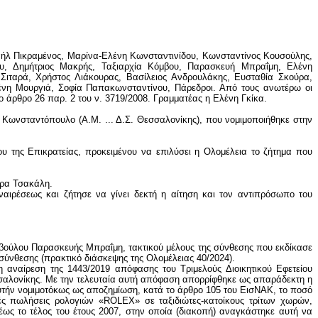
χαήλ Πικραμένος, Μαρίνα-Ελένη Κωνσταντινίδου, Κωνσταντίνος Κουσούλης,
υ, Δημήτριος Μακρής, Ταξιαρχία Κόμβου, Παρασκευή Μπραΐμη, Ελένη
Σιταρά, Χρήστος Λιάκουρας, Βασίλειος Ανδρουλάκης, Ευσταθία Σκούρα,
νη Μουργιά, Σοφία Παπακωνσταντίνου, Πάρεδροι. Από τους ανωτέρω οι
άρθρο 26 παρ. 2 του ν. 3719/2008. Γραμματέας η Ελένη Γκίκα.
να Κωνσταντόπουλο (Α.Μ. ... Δ.Σ. Θεσσαλονίκης), που νομιμοποιήθηκε στην
υ της Επικρατείας, προκειμένου να επιλύσει η Ολομέλεια το ζήτημα που
δρα Τσακάλη.
ναιρέσεως και ζήτησε να γίνει δεκτή η αίτηση και τον αντιπρόσωπο του
Συμβούλου Παρασκευής Μπραΐμη, τακτικού μέλους της σύνθεσης που εκδίκασε
σύνθεσης (πρακτικό διάσκεψης της Ολομέλειας 40/2024).
 η αναίρεση της 1443/2019 απόφασης του Τριμελούς Διοικητικού Εφετείου
εσσαλονίκης. Με την τελευταία αυτή απόφαση απορρίφθηκε ως απαράδεκτη η
αυτήν νομιμοτόκως ως αποζημίωση, κατά το άρθρο 105 του ΕισΝΑΚ, το ποσό
κές πωλήσεις ρολογιών «ROLEX» σε ταξιδιώτες-κατοίκους τρίτων χωρών,
ως το τέλος του έτους 2007, στην οποία (διακοπή) αναγκάστηκε αυτή να