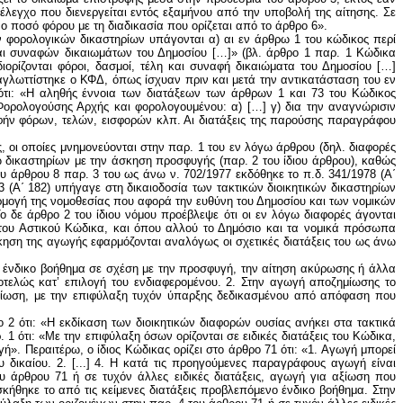
έλεγχο που διενεργείται εντός εξαμήνου από την υποβολή της αίτησης. Σε
ο ποσό φόρου με τη διαδικασία που ορίζεται από το άρθρο 6».
ών φορολογικών δικαστηρίων υπάγονται α) αι εν άρθρω 1 του κώδικος περί
αι συναφών δικαιωμάτων του Δημοσίου […]» (βλ. άρθρο 1 παρ. 1 Κώδικα
ορίζονται φόροι, δασμοί, τέλη και συναφή δικαιώματα του Δημοσίου […]
ταγλωττίστηκε ο ΚΦΔ, όπως ίσχυαν πριν και μετά την αντικατάσταση του εν
 ότι: «Η αληθής έννοια των διατάξεων των άρθρων 1 και 73 του Κώδικος
 Φορολογούσης Αρχής και φορολογουμένου: α) […] γ) δια την αναγνώρισιν
οφήν φόρων, τελών, εισφορών κλπ. Αι διατάξεις της παρούσης παραγράφου
ς, οι οποίες μνημονεύονται στην παρ. 1 του εν λόγω άρθρου (δηλ. διαφορές
ω δικαστηρίων με την άσκηση προσφυγής (παρ. 2 του ίδιου άρθρου), καθώς
υ άρθρου 8 παρ. 3 του ως άνω ν. 702/1977 εκδόθηκε το π.δ. 341/1978 (Α΄
83 (Α΄ 182) υπήγαγε στη δικαιοδοσία των τακτικών διοικητικών δικαστηρίων
αρμογή της νομοθεσίας που αφορά την ευθύνη του Δημοσίου και των νομικών
δε άρθρο 2 του ίδιου νόμου προέβλεψε ότι οι εν λόγω διαφορές άγονται
ου Αστικού Κώδικα, και όπου αλλού το Δημόσιο και τα νομικά πρόσωπα
σκηση της αγωγής εφαρμόζονται αναλόγως οι σχετικές διατάξεις του ως άνω
το ένδικο βοήθημα σε σχέση με την προσφυγή, την αίτηση ακύρωσης ή άλλα
οτελώς κατ’ επιλογή του ενδιαφερομένου. 2. Στην αγωγή αποζημίωσης το
ζημίωση, με την επιφύλαξη τυχόν ύπαρξης δεδικασμένου από απόφαση που
 2 ότι: «Η εκδίκαση των διοικητικών διαφορών ουσίας ανήκει στα τακτικά
. 1 ότι: «Με την επιφύλαξη όσων ορίζονται σε ειδικές διατάξεις του Κώδικα,
γή». Περαιτέρω, ο ίδιος Κώδικας ορίζει στο άρθρο 71 ότι: «1. Αγωγή μπορεί
δικαίου. 2. [...] 4. Η κατά τις προηγούμενες παραγράφους αγωγή είναι
υ άρθρου 71 ή σε τυχόν άλλες ειδικές διατάξεις, αγωγή για αξίωση που
κήθηκε το από τις κείμενες διατάξεις προβλεπόμενο ένδικο βοήθημα. Στην