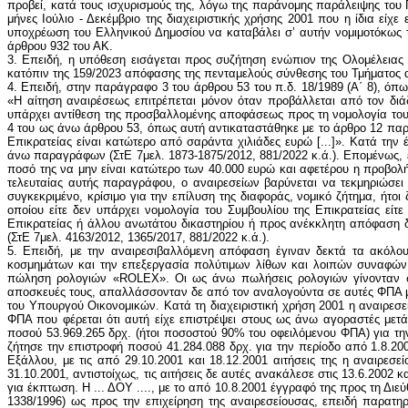
προβεί, κατά τους ισχυρισμούς της, λόγω της παράνομης παράλειψης του Π
μήνες Ιούλιο - Δεκέμβριο της διαχειριστικής χρήσης 2001 που η ίδια ε
υποχρέωση του Ελληνικού Δημοσίου να καταβάλει σ’ αυτήν νομιμοτόκως τ
άρθρου 932 του ΑΚ.
3. Επειδή, η υπόθεση εισάγεται προς συζήτηση ενώπιον της Ολομέλειας
κατόπιν της 159/2023 απόφασης της πενταμελούς σύνθεσης του Τμήματος α
4. Επειδή, στην παράγραφο 3 του άρθρου 53 του π.δ. 18/1989 (Α΄ 8), όπως
«Η αίτηση αναιρέσεως επιτρέπεται μόνον όταν προβάλλεται από τον διάδ
υπάρχει αντίθεση της προσβαλλομένης αποφάσεως προς τη νομολογία του Σ
4 του ως άνω άρθρου 53, όπως αυτή αντικαταστάθηκε με το άρθρο 12 παρ. 
Επικρατείας είναι κατώτερο από σαράντα χιλιάδες ευρώ [...]». Κατά τη
άνω παραγράφων (ΣτΕ 7μελ. 1873-1875/2012, 881/2022 κ.ά.). Επομένως, εφ
ποσό της να μην είναι κατώτερο των 40.000 ευρώ και αφετέρου η προβολή 
τελευταίας αυτής παραγράφου, ο αναιρεσείων βαρύνεται να τεκμηριώσει 
συγκεκριμένο, κρίσιμο για την επίλυση της διαφοράς, νομικό ζήτημα, ήτο
οποίου είτε δεν υπάρχει νομολογία του Συμβουλίου της Επικρατείας είτ
Επικρατείας ή άλλου ανωτάτου δικαστηρίου ή προς ανέκκλητη απόφαση διο
(ΣτΕ 7μελ. 4163/2012, 1365/2017, 881/2022 κ.ά.).
5. Επειδή, με την αναιρεσιβαλλόμενη απόφαση έγιναν δεκτά τα ακόλουθα: Η αναιρεσείουσα εταιρεία περιορισμένης ευθύνης συστάθηκε το έτος 1988 με έδρα τη Θεσσαλονίκη και αντικείμενο εργασιών την κατασκευή κοσμημάτων και την επεξεργασία πολύτιμων λίθων και λοιπών συναφών ειδών, ενώ με την από 14.9.2000 δήλωση εγκατάστασης εσωτερικού ίδρυσε υποκατάστημα στην Αθήνα με αντικείμενο αποκλειστικά την αγορά και πώληση ρολογιών «ROLEX». Οι ως άνω πωλήσεις ρολογιών γίνονταν σε ταξιδιώτες - κατοίκους τρίτων χωρών (εκτός της Ευρωπαϊκής Ένωσης) που αναχωρούσαν από την Ελλάδα και τα μετέφεραν στις προσωπικές αποσκευές τους, απαλλάσσονταν δε από τον αναλογούντα σε αυτές ΦΠΑ με επιστροφή του φόρου μετά την εξαγωγή, σύμφωνα με τα ειδικότερα οριζόμενα στην 1138050/ 4885/1436/Α0014/30.12.1996 (ΠΟΛ 1338/1996) απόφαση του Υπουργού Οικονομικών. Κατά τη διαχειριστική χρήση 2001 η αναιρεσείουσα πραγματοποίησε πωλήσεις ρολογιών σε ταξιδιώτες - κατοίκους τρίτων χωρών, για τις οποίες υπέβαλε στη φορολογική αρχή αιτήσεις επιστροφής ΦΠΑ που φέρεται ότι αυτή είχε επιστρέψει στους ως άνω αγοραστές μετά την εξαγωγή των ρολογιών. Ειδικότερα, η αναιρεσείουσα υπέβαλε, μεταξύ άλλων, την 11225/18.7.2001 αίτηση, με την οποία ζήτησε την επιστροφή ποσού 53.969.265 δρχ. (ήτοι ποσοστού 90% του οφειλόμενου ΦΠΑ) για την περίοδο από 1.6.2001 έως 30.6.2001, το οποίο επεστράφη σ’ αυτήν με απόφαση της ... ΔΟΥ ...., καθώς και την από 26.9.2001 αίτηση, με την οποία ζήτησε την επιστροφή ποσού 41.284.088 δρχ. για την περίοδο από 1.8.2001 έως 31.8.2001, ενώ με την από 2.10.2002 τροποποιητική δήλωση ΦΠΑ για την ίδια περίοδο μετέφερε το ποσό για επιστροφή σε ποσό για έκπτωση. Εξάλλου, με τις από 29.10.2001 και 18.12.2001 αιτήσεις της η αναιρεσείουσα ζήτησε την επιστροφή των ποσών 16.644.393 δρχ. και 11.965.195 δρχ. για τις περιόδους από 1.9.2001 έως 30.9.2001 και από 1.10.2001 έως 31.10.2001, αντιστοίχως, τις αιτήσεις δε αυτές ανακάλεσε στις 13.6.2002 και υπέβαλε τις από 2.10.2002 τροποποιητικές δηλώσεις ΦΠΑ για τις ίδιες περιόδους, με τις οποίες τροποποίησε τα ως άνω ποσά για επιστροφή σε ποσά για έκπτωση. Η ... ΔΟΥ ...., με το από 10.8.2001 έγγραφό της προς τη Διεύθυνση 14η ΦΠΑ της Γενικής Διεύθυνσης Φορολογίας, ζήτησε διευκρινίσεις και οδηγίες σχετικά με την εφαρμογή της ως άνω υπουργικής απόφασης (ΠΟΛ 1338/1996) ως προς την επιχείρηση της αναιρεσείουσας, επειδή παρατηρήθηκαν εξαγωγές ρολογιών από τους ίδιους ταξιδιώτες σε μεγάλες ποσότητες, οι οποίες, κατά την άποψη της υπηρεσίας, δεν αντιστοιχούσαν στις προσωπικές ή οικογενειακές ανάγκες των αγοραστών αυτών, ώστε να τυγχάνουν εφαρμογής οι οικείες διατάξεις περί απαλλαγής από τον ΦΠΑ. Εξάλλου, κατόπιν εισαγγελικής παραγγελίας, το Σώμα Δίωξης Οικονομικού Εγκλήματος (ΣΔΟΕ) Κεντρικής Μακεδονίας διενήργησε έρευνα στην επιχείρηση της αναιρεσείουσας, η οποία είχε ήδη λάβει επιστροφές ΦΠΑ για πωλήσεις-εξαγωγές ρολογιών κατά τα έτη 2000 και 2001. Στο πλαίσιο του ως άνω ελέγχου υπάλληλοι της Περιφερειακής Διεύθυνσης ΣΔΟΕ Αττικής παρέλαβαν από το υποκατάστημα της αναιρεσείουσας (βλ. τις ... και .../31.10.2001 αποδείξεις παραλαβής): α) στελέχη αποδείξεων λιανικής πώλησης (ΑΛΠ), β) πρωτότυπες ΑΛΠ που φέρουν σφραγίδες Τελωνείων της ΕΕ και γ) πιστωτικά τιμολόγια με λήπτες ταξιδιώτες-κατοίκους τρίτων χωρών, σύμφωνα με τα οποία η αναιρεσείουσα φέρεται ότι επέστρεψε σε αυτ