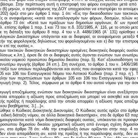
αβάσιμο. Στην περίπτωση αυτή η επιστροφή του φόρου ενεργείται μετά από 
(6) μηνών, ο προϊστάμενος της ΔΟΥ υποχρεούται να επιστρέψει το αιτούμεν
 202) όριζε στο μεν άρθρο 1 παρ. 1 ότι: «Εις την δικαιοδοσίαν των τακτικ
ορές οι αναφυόμενες «κατά τον καταλογισμόν των φόρων, δασμών, τελών κ
 άρθρο 73 ότι: «Κατά των πράξεων των δημοσίων οργάνων, δι’ ων προσδι
. επίσης άρθρα 1 παρ. 1 και 73 του π.δ. 331/1985, Α΄ 116, με το οποίο με
με τη διάταξη του άρθρου 8 παρ. 4 του ν.δ. 4486/1965 (Α΄ 131) ορίσθηκε
ορολογικών Δικαστηρίων υπάγονται και αι διαφοραί, αι αναφυόμεναι μεταξύ
ικήν της φορολογικής δηλώσεως του φορολογουμένου και ε) δια την επιστρ
 επί της ουσίας.».
 των τακτικών διοικητικών δικαστηρίων ορισμένες διοικητικές διαφορές ουσία
ίσεως κ.λπ.), όρισε δε ότι οι διαφορές αυτές άγονται ενώπιον των ανωτέρ
κείου νομικού προσώπου δημοσίου δικαίου (παρ. 5). Κατ’ εξουσιοδότηση το
ς ανωτέρω αγωγής (άρθρα 24 επ.). Στη συνέχεια, το άρθρο 1 του ν. 1406/19
ν, μεταξύ των οποίων περιλαμβάνονται και αυτές που αναφύονται κατά την εφ
και 106 του Εισαγωγικού Νόμου του Αστικού Κώδικα (παρ. 2 περ. η΄). Το 
πλην των περιπτώσεων των άρθρων 105 και 106 του Εισαγωγικού Νόμου τ
 αγωγή (παρ. 2). Τέλος, σύμφωνα με το άρθρο 4 του αυτού νόμου για την ά
. Η αγωγή αποζημίωσης ενώπιον των διοικητικών δικαστηρίων είναι ανεξάρτη
ποία απορρέει η αξίωση προς αποζημίωση και μπορεί να ασκηθεί και αυτ
ικητικής πράξης ή παράλειψης από την οποία απορρέει η αξίωση προς απο
υ βοηθήματος. 3.[...]».
ώθηκε ο Κώδικας Διοικητικής Δικονομίας. Ο Κώδικας αυτός ορίζει στο άρθρο
ε ειδική διάταξη νόμου, σε άλλα διοικητικά δικαστήρια», στο δε άρθρο 63 παρ
 δημιουργούνται κατά νόμο διοικητικές διαφορές ουσίας, υπόκεινται σε προσφυ
προσώπου δημοσίου δικαίου χρηματική αξίωση από έννομη σχέση δημοσίου 
υ», στο άρθρο 78 ότι: «Με την επιφύλαξη όσων ορίζονται στην παρ. 4 το
δεν είναι απαράδεκτη αν, κατά της πράξης ή της παράλειψης αυτής, δεν ασ