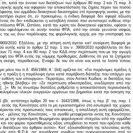
3900/2010. Εξάλλου, με την αίτηση αυτή άγεται κατ’ αναίρεση διαφορά με
τού αυτής κατά το άρθρο 12 παρ. 1 του ν. 3900/2010 προβάλλεται ότι δεν
ρθρων 71 παρ. 4 και 80 παρ. 2 του ΚΔΔ στην περίπτωση που με την αγωγή
φή του ΦΠΑ εντός της νόμιμης προθεσμίας. Δοθέντος ότι για τα ζητήματα
η σκέψη, παραδεκτώς. Ενόψει δε του ότι είναι και κατά τα λοιπά τύποις
 μόνο του π.δ. 456/1984, Α΄ 164) ορίζεται ότι: «Για παράνομες πράξεις ή
 αν η πράξη ή η παράλειψη έγινε κατά παράβαση διάταξης που υπάρχει για
ν ευθύνη των υπουργών». Περαιτέρω, στον Αστικό Κώδικα, οι διατάξεις του
ης ηθικής βλάβης» ότι: «Σε περίπτωση αδικοπραξίας, ανεξάρτητα από την
[...]». Με τις ανωτέρω διατάξεις ρυθμίζεται η αποκατάσταση περιουσιακής
 οφειλομένων υλικών ενεργειών οργάνων του Δημοσίου κατά την άσκηση της
 (βλ. αντίστοιχο άρθρο 20 του ν. 1642/1986, όπως η περ. β΄ της παρ. 1
ι εκτός της Κοινότητας από το μη εγκαταστημένο στο εσωτερικό της χώρας
φέρονται στις προσωπικές τους αποσκευές, η απαλλαγή αυτή εφαρμόζεται,
ς - μέλους της Κοινότητας, - τα αγαθά μεταφέρονται εκτός της Κοινότητας
αι με την προσκόμιση θεωρημένου φορολογικού στοιχείου από την αρμόδια
αι του φόρου προστιθέμενης αξίας υπερβαίνει το ποσό που ορίζεται κάθε
 διατάξεων του άρθρου αυτού». Κατ’ εξουσιοδότηση της τελευταίας αυτής
λαγής από Φ.Π.Α. της παράδοσης αγαθών που πραγματοποιείται από το