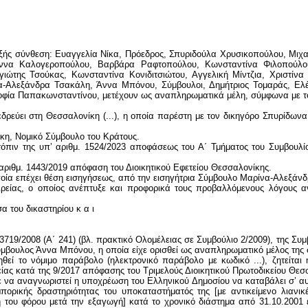
ν εξής σύνθεση: Ευαγγελία Νίκα, Πρόεδρος, Σπυριδούλα Χρυσικοπούλου, Μι
, Άννα Καλογεροπούλου, Βαρβάρα Ραφτοπούλου, Κωνσταντίνα Φιλοπούλο
ώτης Τσούκας, Κωνσταντίνα Κονιδιτσιώτου, Αγγελική Μίντζια, Χριστίνα 
α-Αλεξάνδρα Τσακάλη, Άννα Μπόνου, Σύμβουλοι, Δημήτριος Τομαράς, Ελέ
φία Παπακωνσταντίνου, μετέχουν ως αναπληρωματικά μέλη, σύμφωνα με το 
υ εδρεύει στη Θεσσαλονίκη (...), η οποία παρέστη με τον δικηγόρο Σπυρίδω
κη, Νομικό Σύμβουλο του Κράτους.
πιν της υπ’ αριθμ. 1524/2023 αποφάσεως του Α΄ Τμήματος του Συμβουλίο
’ αριθμ. 1443/2019 απόφαση του Διοικητικού Εφετείου Θεσσαλονίκης.
οία επέχει θέση εισηγήσεως, από την εισηγήτρια Σύμβουλο Μαρίνα-Αλεξάν
ιρείας, ο οποίος ανέπτυξε και προφορικά τους προβαλλόμενους λόγους α
α του δικαστηρίου κ α ι
 3719/2008 (Α΄ 241) (βλ. πρακτικό Ολομέλειας σε Συμβούλιο 2/2009), της 
Σύμβουλος Άννα Μπόνου, η οποία είχε ορισθεί ως αναπληρωματικό μέλος της 
ηθεί το νόμιμο παράβολο (ηλεκτρονικό παράβολο με κωδικό ...), ζητείται
είας κατά της 9/2017 απόφασης του Τριμελούς Διοικητικού Πρωτοδικείου Θ
σε να αναγνωριστεί η υποχρέωση του Ελληνικού Δημοσίου να καταβάλει σ’ 
πορικής δραστηριότητας του υποκαταστήματός της [με αντικείμενο λιανι
του φόρου μετά την εξαγωγή] κατά το χρονικό διάστημα από 31.10.2001 έ