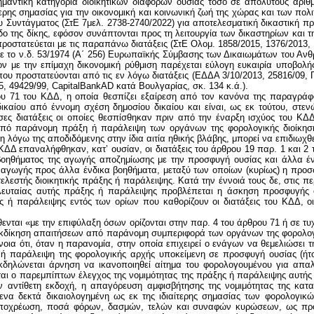
σημαντική κατηγορία διοικητικών διαφορών ουσίας τόσο σε απόλυτους αρ
ρης σημασίας για την οικονομική και κοινωνική ζωή της χώρας και των πολ
ου Συντάγματος (ΣτΕ 7μελ. 2738-2740/2022) για αποτελεσματική δικαστική π
 της δίκης, εφόσον συνάπτονται προς τη λειτουργία των δικαστηρίων και τ
οστατεύεται με τις παραπάνω διατάξεις (ΣτΕ Ολομ. 1858/2015, 1376/2013, 15
ε το ν.δ. 53/1974 (Α΄ 256) Ευρωπαϊκής Σύμβασης των Δικαιωμάτων του Ανθ
σον με την επίμαχη δικονομική ρύθμιση παρέχεται εύλογη ευκαιρία υποβολή
 προστατεύονται από τις εν λόγω διατάξεις (ΕΔΔΑ 3/10/2013, 25816/09, Γ
5, 49429/99, CapitalBankAD κατά Βουλγαρίας, σκ. 134 κ.ά.).
ρου 71 του ΚΔΔ, η οποία θεσπίζει εξαίρεση από τον κανόνα της παραγράφο
ικαίου από έννομη σχέση δημοσίου δικαίου και είναι, ως εκ τούτου, στ
είσες διατάξεις οι οποίες θεσπίσθηκαν πριν από την έναρξη ισχύος του 
ι από παράνομη πράξη ή παράλειψη των οργάνων της φορολογικής διοίκησης
 λόγω της αποδιδόμενης στην ίδια αιτία ηθικής βλάβης, μπορεί να επιδιωχθ
 ΚΔΔ επαναλήφθηκαν, κατ’ ουσίαν, οι διατάξεις του άρθρου 19 παρ. 1 και 2 τ
υ βοηθήματος της αγωγής αποζημίωσης με την προσφυγή ουσίας και άλλα 
αγωγής προς άλλα ένδικα βοηθήματα, μεταξύ των οποίων (κυρίως) η προσφυγ
λεστής διοικητικής πράξης ή παράλειψης. Κατά την έννοιά τους δε, στις π
τελευταίας αυτής πράξης ή παράλειψης προβλέπεται η άσκηση προσφυγής ο
ης ή παράλειψης εντός των ορίων που καθορίζουν οι διατάξεις του ΚΔΔ, ο
θενται «με την επιφύλαξη όσων ορίζονται στην παρ. 4 του άρθρου 71 ή σε τυχ
ιεκδίκηση απαιτήσεων από παράνομη συμπεριφορά των οργάνων της φορολογ
οια ότι, όταν η παρανομία, στην οποία επιχειρεί ο ενάγων να θεμελιώσει 
 ή παράλειψη της φορολογικής αρχής υποκείμενη σε προσφυγή ουσίας (ήτοι
εκδηλώνεται άρνηση να ικανοποιηθεί αίτημα του φορολογουμένου για απα
ται ο παρεμπίπτων έλεγχος της νομιμότητας της πράξης ή παράλειψης αυτή
ην αντίθετη εκδοχή, η απαγόρευση αμφισβήτησης της νομιμότητας της κατ
ενα δεκτά δικαιολογημένη ως εκ της ιδιαίτερης σημασίας των φορολογικ
 υποχρέωση, ποσά φόρων, δασμών, τελών και συναφών κυρώσεων, ως προς 