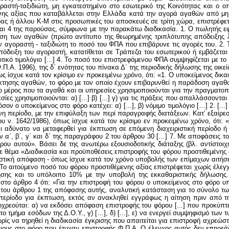
ραστή-ταξιδιώτη, μη εγκατεστημένο στο εσωτερικό της Κοινότητας και ο 
έμενης αξίας που καταβάλλεται στην Ελλάδα κατά την αγορά αγαθών από μ
ας ή άλλου Κ-Μ στις προσωπικές του αποσκευές σε τρίτη χώρα, επιστρέφετα
και 4 της παρούσας, σύμφωνα με την παρακάτω διαδικασία. 1. Ο πωλητής ε
οση των αγαθών (πρώτο αντίτυπο της θεωρημένης τριπλότυπης απόδειξης 
ν αγοραστή - ταξιδιώτη το ποσό του ΦΠΑ που επιβάρυνε τις αγορές του. 2
πόδειξη του αγοραστή, κατατίθεται σε Τράπεζα του εσωτερικού ή εμβάζεται
ωτικό τιμολόγιο [...] 4. Το ποσό του επιστρεφόμενου ΦΠΑ συμψηφίζεται με τ
Π.Α. 1996), της δ΄ ενότητας του πίνακα Δ΄ της περιοδικής δήλωσης της οικε
ς ίσχυε κατά τον κρίσιμο εν προκειμένω χρόνο, ότι: «1. Ο υποκείμενος δικα
τησης αγαθών, το φόρο με τον οποίο έχουν επιβαρυνθεί η παράδοση αγαθ
 μέρος που τα αγαθά και οι υπηρεσίες χρησιμοποιούνται για την πραγματο
ς χρησιμοποιούνται: α) [...] β) [...] γ) για τις πράξεις που απαλλάσσονται
ον ο υποκείμενος στο φόρο κατέχει: α) [...], β) νόμιμο τιμολόγιο […] 2. [.
νη περίοδο, με την επιφύλαξη των περί παραγραφής διατάξεων. Κατ’ εξαίρεση
 του ν. 1642/1986), όπως ίσχυε κατά τον κρίσιμο εν προκειμένω χρόνο, ότι
αι αδύνατο να μεταφερθεί για έκπτωση σε επόμενη διαχειριστική περίοδο
 α΄, β΄, γ΄ και δ΄ της παραγράφου 2 του άρθρου 30 […] 7. Με αποφάσεις τ
ρου αυτού». Βάσει δε της ανωτέρω εξουσιοδοτικής διάταξης (βλ. αντίστοιχ
 θέμα «Διαδικασία και προϋποθέσεις επιστροφής του φόρου προστιθεμένης α
ονιστική απόφαση - όπως ίσχυε κατά τον χρόνο υποβολής των επίμαχων αιτ
 Το αιτούμενο ποσό του φόρου προστιθέμενης αξίας επιστρέφεται χωρίς έλεγ
σης και το υπόλοιπο 10% με την υποβολή της εκκαθαριστικής δήλωσης. [
άρθρο 4 ότι: «Για την επιστροφή του φόρου ο υποκείμενος στο φόρο υποβάλλε
του άρθρου 1 της απόφασης αυτής, αναλυτική κατάσταση για το σύνολο των
 περίοδο για έκπτωση, εκτός αν ανακληθεί εγγράφως η αίτηση πριν από τη
χρεούται: α) να εκδόσει απόφαση επιστροφής του φόρου [...] που προκύπτε
ο τμήμα εσόδων της Δ.Ο.Υ., γ) […], δ) [...], ε) να ενεργεί συμψηφισμό των
ρίς να τηρηθεί η διαδικασία έγκρισης που απαιτείται για επιστροφή αχρεώστ
νους στο φόρο που έτυχαν επιστροφής Φ.Π.Α. Ο έλεγχος αυτός δεν επηρεάζ