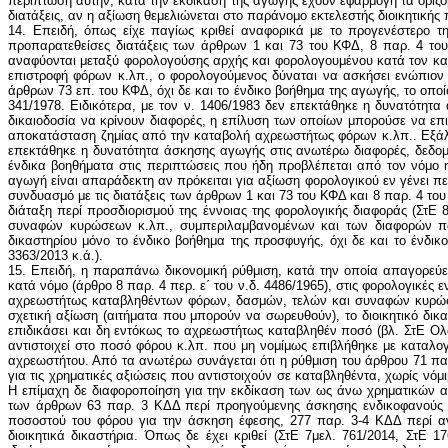
περίπτωση αυτήν, κατά την εκδίκαση της αγωγής έχουν εφαρμογή τα οριζόμ
διατάξεις, αν η αξίωση θεμελιώνεται στο παράνομο εκτελεστής διοικητικής
14. Επειδή, όπως είχε παγίως κριθεί αναφορικά με το προγενέστερο τη
προπαρατεθείσες διατάξεις των άρθρων 1 και 73 του ΚΦΔ, 8 παρ. 4 του ν
αναφύονται μεταξύ φορολογούσης αρχής και φορολογουμένου κατά τον κ
επιστροφή φόρων κ.λπ., ο φορολογούμενος δύναται να ασκήσει ενώπιον τ
άρθρων 73 επ. του ΚΦΔ, όχι δε και το ένδικο βοήθημα της αγωγής, το οποίο
341/1978. Ειδικότερα, με τον ν. 1406/1983 δεν επεκτάθηκε η δυνατότητ
δικαιοδοσία να κρίνουν διαφορές, η επίλυση των οποίων μπορούσε να επ
αποκατάσταση ζημίας από την καταβολή αχρεωστήτως φόρων κ.λπ.. Εξάλλο
επεκτάθηκε η δυνατότητα άσκησης αγωγής στις ανωτέρω διαφορές, δεδομ
ένδικα βοηθήματα στις περιπτώσεις που ήδη προβλέπεται από τον νόμο η
αγωγή είναι απαράδεκτη αν πρόκειται για αξίωση φορολογικού εν γένει περ
συνδυασμό με τις διατάξεις των άρθρων 1 και 73 του ΚΦΔ και 8 παρ. 4 το
διάταξη περί προσδιορισμού της έννοιας της φορολογικής διαφοράς (ΣτΕ
συναφών κυρώσεων κ.λπ., συμπεριλαμβανομένων και των διαφορών που
δικαστηρίου μόνο το ένδικο βοήθημα της προσφυγής, όχι δε και το ένδικ
3363/2013 κ.ά.).
15. Επειδή, η παραπάνω δικονομική ρύθμιση, κατά την οποία απαγορεύε
κατά νόμο (άρθρο 8 παρ. 4 περ. ε΄ του ν.δ. 4486/1965), στις φορολογικές
αχρεωστήτως καταβληθέντων φόρων, δασμών, τελών και συναφών κυρώσεω
σχετική αξίωση (αιτήματα που μπορούν να σωρευθούν), το διοικητικό δικα
επιδικάσει και δη εντόκως το αχρεωστήτως καταβληθέν ποσό (βλ. ΣτΕ Ολ
αντιστοιχεί στο ποσό φόρου κ.λπ. που μη νομίμως επιβλήθηκε με καταλο
αχρεωστήτου. Από τα ανωτέρω συνάγεται ότι η ρύθμιση του άρθρου 71 π
για τις χρηματικές αξιώσεις που αντιστοιχούν σε καταβληθέντα, χωρίς νό
Η επίμαχη δε διαφοροποίηση για την εκδίκαση των ως άνω χρηματικών
των άρθρων 63 παρ. 3 ΚΔΔ περί προηγούμενης άσκησης ενδικοφανούς π
ποσοστού του φόρου για την άσκηση έφεσης, 277 παρ. 3-4 ΚΔΔ περί α
διοικητικά δικαστήρια. Όπως δε έχει κριθεί (ΣτΕ 7μελ. 761/2014, ΣτΕ 1